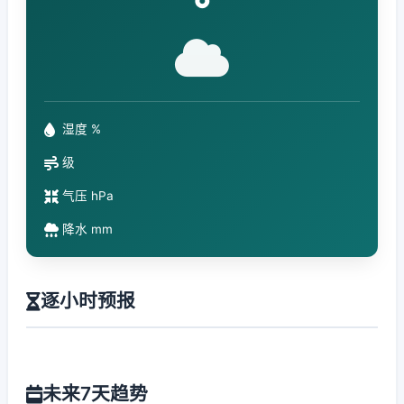
°
湿度 %
级
气压 hPa
降水 mm
逐小时预报
未来7天趋势