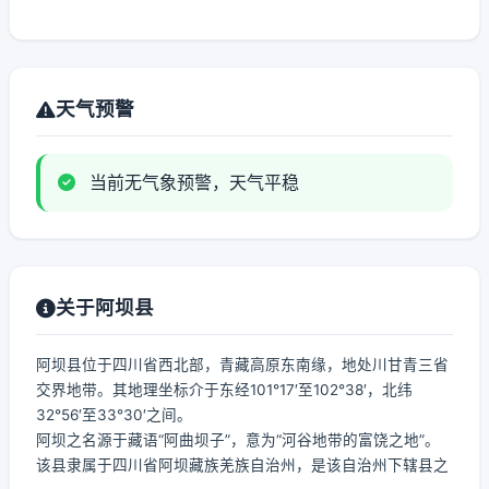
天气预警
当前无气象预警，天气平稳
关于阿坝县
阿坝县位于四川省西北部，青藏高原东南缘，地处川甘青三省
交界地带。其地理坐标介于东经101°17′至102°38′，北纬
32°56′至33°30′之间。
阿坝之名源于藏语“阿曲坝子”，意为“河谷地带的富饶之地”。
该县隶属于四川省阿坝藏族羌族自治州，是该自治州下辖县之