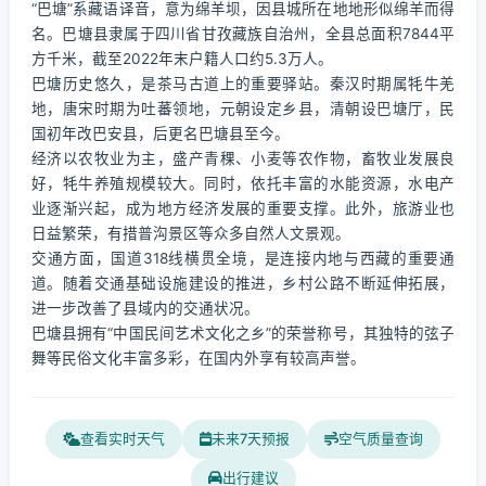
“巴塘”系藏语译音，意为绵羊坝，因县城所在地地形似绵羊而得
名。巴塘县隶属于四川省甘孜藏族自治州，全县总面积7844平
方千米，截至2022年末户籍人口约5.3万人。
巴塘历史悠久，是茶马古道上的重要驿站。秦汉时期属牦牛羌
地，唐宋时期为吐蕃领地，元朝设定乡县，清朝设巴塘厅，民
国初年改巴安县，后更名巴塘县至今。
经济以农牧业为主，盛产青稞、小麦等农作物，畜牧业发展良
好，牦牛养殖规模较大。同时，依托丰富的水能资源，水电产
业逐渐兴起，成为地方经济发展的重要支撑。此外，旅游业也
日益繁荣，有措普沟景区等众多自然人文景观。
交通方面，国道318线横贯全境，是连接内地与西藏的重要通
道。随着交通基础设施建设的推进，乡村公路不断延伸拓展，
进一步改善了县域内的交通状况。
巴塘县拥有“中国民间艺术文化之乡”的荣誉称号，其独特的弦子
舞等民俗文化丰富多彩，在国内外享有较高声誉。
查看实时天气
未来7天预报
空气质量查询
出行建议