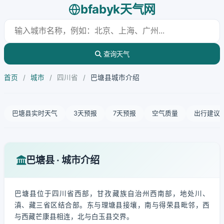
bfabyk天气网
查询天气
首页
/
城市
/
四川省
/
巴塘县城市介绍
巴塘县实时天气
3天预报
7天预报
空气质量
出行建议
巴塘县 · 城市介绍
巴塘县位于四川省西部，甘孜藏族自治州西南部，地处川、
滇、藏三省区结合部。东与理塘县接壤，南与得荣县毗邻，西
与西藏芒康县相连，北与白玉县交界。