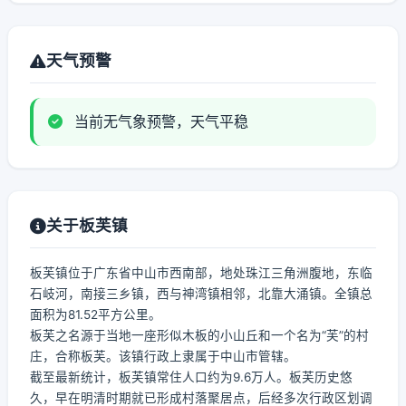
天气预警
当前无气象预警，天气平稳
关于板芙镇
板芙镇位于广东省中山市西南部，地处珠江三角洲腹地，东临
石岐河，南接三乡镇，西与神湾镇相邻，北靠大涌镇。全镇总
面积为81.52平方公里。
板芙之名源于当地一座形似木板的小山丘和一个名为“芙”的村
庄，合称板芙。该镇行政上隶属于中山市管辖。
截至最新统计，板芙镇常住人口约为9.6万人。板芙历史悠
久，早在明清时期就已形成村落聚居点，后经多次行政区划调