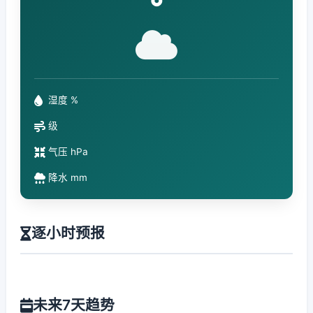
°
湿度 %
级
气压 hPa
降水 mm
逐小时预报
未来7天趋势