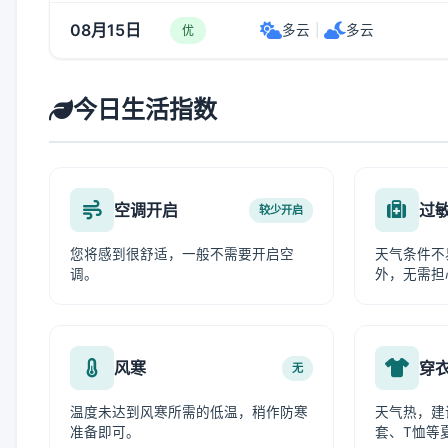
08月15日
多云
|
多云
优
今日生活指数
空调开启
过
较少开启
您将感到很舒适，一般不需要开启空
天气条件不
调。
外，无需担
风寒
穿
无
温度未达到风寒所需的低温，稍作防寒
天气热，建
准备即可。
套、T恤等