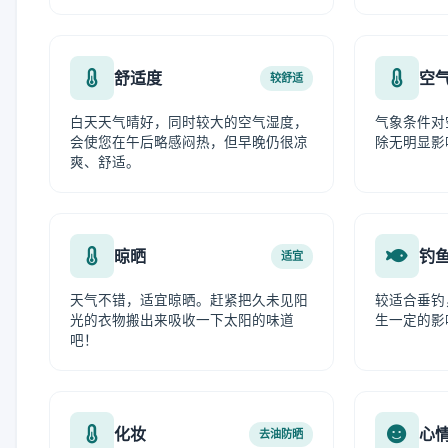
舒适度
空
较舒适
白天天气晴好，同时较大的空气湿度，
气象条件对
会使您在午后略感闷热，但早晚仍很凉
除无明显影
爽、舒适。
晾晒
钓
适宜
天气不错，适宜晾晒。赶紧把久未见阳
较适合垂钓
光的衣物搬出来吸收一下太阳的味道
生一定的影
吧！
化妆
心
去油防晒