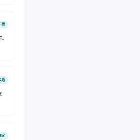
干燥
好。
风险
友
适宜