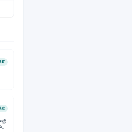
适宜
易发
生感
护。