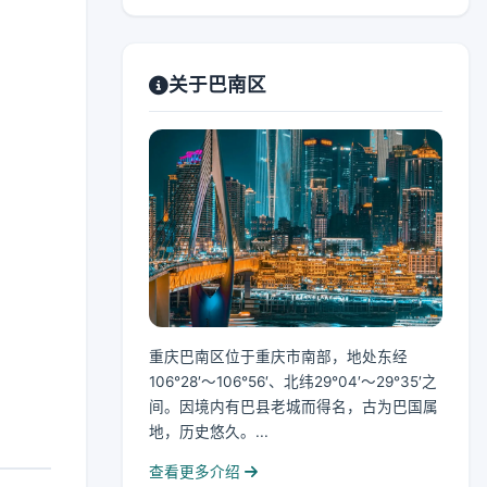
关于巴南区
重庆巴南区位于重庆市南部，地处东经
106°28′～106°56′、北纬29°04′～29°35′之
间。因境内有巴县老城而得名，古为巴国属
地，历史悠久。...
查看更多介绍