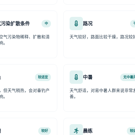
气污染扩散条件
路况
中
空气污染物稀释、扩散和清
天气较好，路面比较干燥，路况较
响。
鱼
中暑
较适宜
无中暑
，但天气稍热，会对垂钓产
天气舒适，对易中暑人群来说非常
响。
善。
情
晨练
较好
较