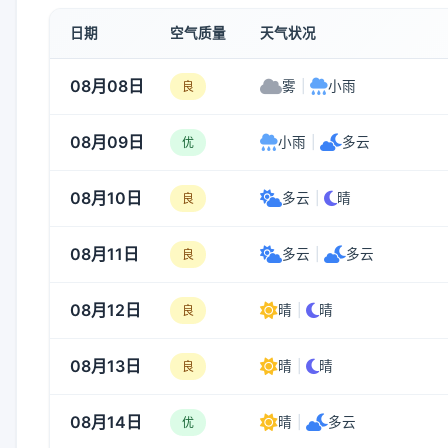
日期
空气质量
天气状况
08月08日
雾
|
小雨
良
08月09日
小雨
|
多云
优
08月10日
多云
|
晴
良
08月11日
多云
|
多云
良
08月12日
晴
|
晴
良
08月13日
晴
|
晴
良
08月14日
晴
|
多云
优