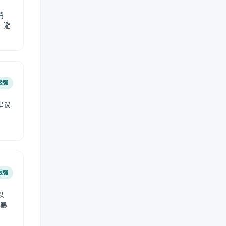
稍
，避
极强
建议
肤
很强
以
免暴