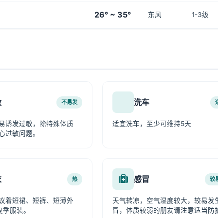
26° ~ 35°
东风
1-3级
敏
洗车
不易发
易诱发过敏，除特殊体质
适宜洗车，至少可维持5天
心过敏问题。
衣
感冒
热
较
议着短裙、短裤、短薄外
天气转凉，空气湿度较大，较易发
夏季服装。
冒，体质较弱的朋友请注意适当防