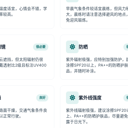
温度适宜，心情会不错，学
早晨气象条件较适宜晨练，但风力
率较高。
大，晨练时请注意选择避风的地点
免迎风锻炼。
阳镜
防晒
很必要
云遮挡，但太阳辐射仍很
紫外辐射极强，应特别加强防护，
戴透射比2级且标注UV400
涂擦SPF20以上，PA++的防晒护
品，并随时补涂。
通
紫外线强度
良好
路面干燥，交通气象条件良
紫外线辐射极强，建议涂擦SPF20
以正常行驶。
上、PA++的防晒护肤品，尽量避
露于日光下。