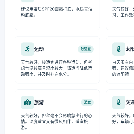
建议用蜜质SPF20面霜打底，水质无油
天气较好，
粉底霜。
习、工作效
运动
太
较适宜
天气较好，较适宜进行各种运动，但考
白天虽有白
虑气温较高且湿度较大，请适当降低运
强，建议佩
动强度，并及时补充水分。
的遮阳镜
旅游
交
适宜
天气较好，但丝毫不会影响您出行的心
天气较好，
情。温度适宜又有微风相伴，适宜旅
好，车辆可
游。