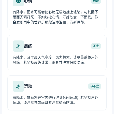
心情
较差
有降水，雨水可能会使心绪无端地挂上轻愁，与其因下
雨而无精打采，不如放松心情，好好欣赏一下雨景。你
会发现雨中的世界是那般洁净温和、清新葱郁。
晨练
不宜
有降水，且早晨天气寒冷，风力稍大，请尽量避免户外
晨练，若坚持晨练请带上雨具并注意保暖防冻。
运动
较不宜
有降水，推荐您在室内进行健身休闲运动；若坚持户外
运动，须注意携带雨具并注意避雨防滑。