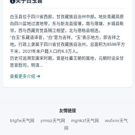
关于白玉县
白玉县位于四川省西部，甘孜藏族自治州中部。地处青藏高原
向四川盆地过渡地带，东与新龙县接壤，南与理塘、乡城县毗
邻，西与西藏贡觉县隔江相望，北与德格县相连。
“白玉”系藏语译音，“白”意为吉祥，“玉”表示地方，即吉祥之
地。行政上隶属于四川省甘孜藏族自治州，总面积为8596平方
千米，2021年末户籍人口约6.3万人。
历史可追溯至唐宋时期，曾是吐蕃王朝的属地，元朝时设朵甘
思宣慰司，明清...
查看更多介绍
友情链接
btgfw天气网
yrmsz天气网
mgnkzf天气网
wufxnv天气
网