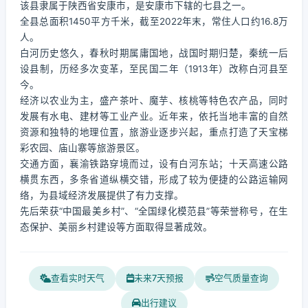
该县隶属于陕西省安康市，是安康市下辖的七县之一。
全县总面积1450平方千米，截至2022年末，常住人口约16.8万
人。
白河历史悠久，春秋时期属庸国地，战国时期归楚，秦统一后
设县制，历经多次变革，至民国二年（1913年）改称白河县至
今。
经济以农业为主，盛产茶叶、魔芋、核桃等特色农产品，同时
发展有水电、建材等工业产业。近年来，依托当地丰富的自然
资源和独特的地理位置，旅游业逐步兴起，重点打造了天宝梯
彩农园、庙山寨等旅游景区。
交通方面，襄渝铁路穿境而过，设有白河东站；十天高速公路
横贯东西，多条省道纵横交错，形成了较为便捷的公路运输网
络，为县域经济发展提供了有力支撑。
先后荣获“中国最美乡村”、“全国绿化模范县”等荣誉称号，在生
态保护、美丽乡村建设等方面取得显著成效。
查看实时天气
未来7天预报
空气质量查询
出行建议