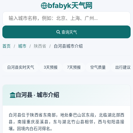
bfabyk天气网
查询天气
首页
/
城市
/
陕西省
/
白河县城市介绍
白河县实时天气
3天预报
7天预报
空气质量
出行建议
白河县 · 城市介绍
白河县位于陕西省东南部，地处秦巴山区东段，北临湖北郧西
县，南接重庆巫溪县，东与湖北竹山县相邻，西与旬阳县接
壤。因境内白石河得名。