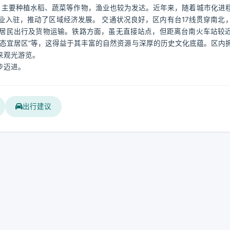
主，主要种植水稻、蔬菜等作物，渔业也较为发达。近年来，随着城市化进
入驻，推动了区域经济发展。 交通状况良好，区内有台17线贯穿南北
居民出行及货物运输。铁路方面，虽无直接站点，但距离台南火车站较
“生态宜居区”等，这得益于其丰富的自然资源与深厚的历史文化底蕴。区内
来观光游览。
步迈进。
出行建议