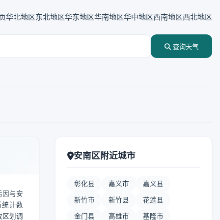
页
华北地区
东北地区
华东地区
华南地区
华中地区
西南地区
西北地区
查询天气
安南区附近城市
彰化县
嘉义市
嘉义县
后因与安
新竹市
新竹县
花莲县
新统计数
政区划调
金门县
高雄市
基隆市