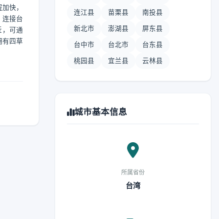
程加快，
连江县
苗栗县
南投县
，连接台
新北市
澎湖县
屏东县
近，可通
拥有四草
台中市
台北市
台东县
桃园县
宜兰县
云林县
城市基本信息
所属省份
台湾