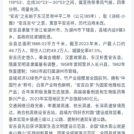
119°53′、北纬30°23′—30°53′之间，属亚热带季风气候，四季
分明，雨量充沛。
“安吉”之名始于东汉灵帝中平二年（公元185年），取《诗经·小
雅》“安且吉兮”之意，寓意平安吉祥，历代沿用未改。
安吉县隶属于浙江省湖州市，为湖州市下辖县，县域内设9镇3
乡，县政府驻递铺街道。
全县总面积1886.02平方千米，截至2023年末，户籍人口约
46.7万人，常住人口约49.2万人，城镇化率67.3%。
安吉历史悠久，秦属会稽郡，汉置故鄣县，东汉析置安吉县，
隋唐至明清隶属屡有调整，1958年曾短暂并入长兴县，1962年
恢复建制；1983年起归属湖州市管辖。
县域经济以绿色产业为主导，竹产业规模居全国前列，拥有“中
国竹乡”称号；白茶产业特色鲜明，“安吉白茶”为国家地理标志
产品；近年来积极发展生态旅游、高端装备制造和生物医药等
新兴产业，2023年实现地区生产总值超580亿元。
交通网络日趋完善，申嘉湖高速、杭长高速、长深高速穿境而
过，商合杭高铁设安吉站，县域内“四好农村路”建设成效显著，
基本实现乡镇通三级以上公路、建制村通双车道公路。
安吉县先后获评国家生态文明建设示范县、全国“绿水青山就是
金山银山”实践创新基地、国家全域旅游示范区、全国县域旅游