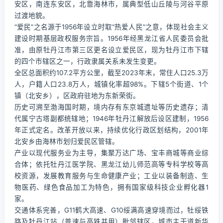
安区，南连东安区，北靠海林市，属典型低山丘陵与河谷平原
过渡地貌。
“爱民”之名源于1956年设立时取“热爱人民”之意，体现社会主义
建设时期基层政权服务宗旨。1956年经黑龙江省人民委员会批
准，由原牡丹江市第三区更名设立爱民区，现为牡丹江市下辖
的四个市辖区之一，行政隶属关系未发生变更。
全区总面积约107.2平方公里，截至2023年末，常住人口25.3万
人，户籍人口23.8万人，城镇化率超98%。下辖5个街道、1个
镇（北安乡），区政府驻地为东新荣街。
历史可溯至渤海国时期，境内存有东京城遗址等历史遗存；清
代属宁古塔副都统辖地；1946年牡丹江解放后设区建制，1956
年正式定名。改革开放以来，持续优化行政区划结构，2001年
北安乡由海林市划归爱民区管辖。
产业以现代服务业为主导，集聚万达广场、宝丰商城等商业综
合体；依托牡丹江医学院、黑龙江幼儿师范高等专科学校等高
校资源，发展教育服务与生命健康产业；工业以装备制造、生
物医药、绿色食品加工为特色，拥有国家级科技企业孵化器1
家。
交通体系完善，G11鹤大高速、G10绥满高速穿境而过，牡绥铁
路及牡丹江站（普速与高铁并用）毗邻辖区，城市主干道新华