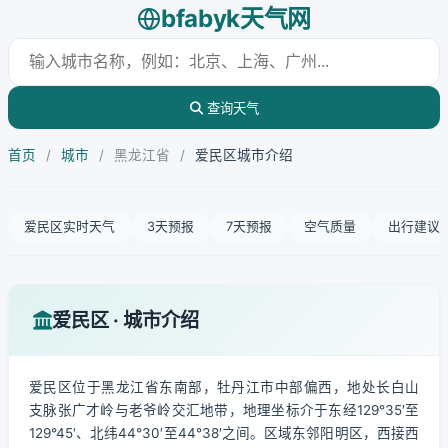
bfabyk天气网
查询天气
首页
/
城市
/
黑龙江省
/
爱民区城市介绍
爱民区实时天气
3天预报
7天预报
空气质量
出行建议
爱民区 · 城市介绍
爱民区位于黑龙江省东南部，牡丹江市中部偏西，地处长白山
支脉张广才岭与老爷岭交汇地带，地理坐标介于东经129°35′至
129°45′、北纬44°30′至44°38′之间。区域东邻阳明区，西接西