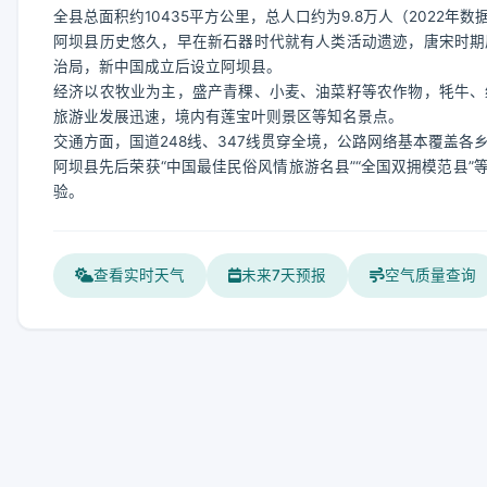
全县总面积约10435平方公里，总人口约为9.8万人（2022
阿坝县历史悠久，早在新石器时代就有人类活动遗迹，唐宋时期
治局，新中国成立后设立阿坝县。
经济以农牧业为主，盛产青稞、小麦、油菜籽等农作物，牦牛、
旅游业发展迅速，境内有莲宝叶则景区等知名景点。
交通方面，国道248线、347线贯穿全境，公路网络基本覆盖
阿坝县先后荣获“中国最佳民俗风情旅游名县”“全国双拥模范县
验。
查看实时天气
未来7天预报
空气质量查询