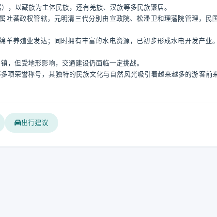
年数据），以藏族为主体民族，还有羌族、汉族等多民族聚居。
属吐蕃政权管辖，元明清三代分别由宣政院、松潘卫和理藩院管理，民
绵羊养殖业发达；同时拥有丰富的水电资源，已初步形成水电开发产业
各乡镇，但受地形影响，交通建设仍面临一定挑战。
”等多项荣誉称号，其独特的民族文化与自然风光吸引着越来越多的游客前
出行建议