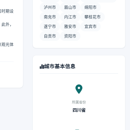
泸州市
眉山市
绵阳市
国时期设
南充市
内江市
攀枝花市
。此外，
遂宁市
雅安市
宜宾市
自贡市
资阳市
来观光体
城市基本信息
所属省份
四川省