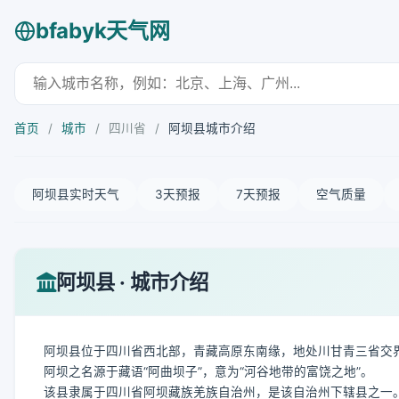
bfabyk天气网
首页
/
城市
/
四川省
/
阿坝县城市介绍
阿坝县实时天气
3天预报
7天预报
空气质量
阿坝县 · 城市介绍
阿坝县位于四川省西北部，青藏高原东南缘，地处川甘青三省交界地带。其地
阿坝之名源于藏语“阿曲坝子”，意为“河谷地带的富饶之地”。
该县隶属于四川省阿坝藏族羌族自治州，是该自治州下辖县之一