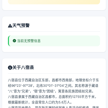
天气预警
当前无预警信息
关于八宿县
八宿县位于西藏自治区东部，昌都市西南部，地理坐标介于东
经96°23′-97°28′，北纬30°01′-31°04′之间。其名称源于藏语
“八”意为“兄弟”，“宿”意为“团结”，寓意各民族团结如兄弟。
八宿县隶属于西藏自治区昌都市，总面积约12755平方千米，
根据最新统计，全县常住人口约为5.6万人。
八宿县历史悠久，早在新石器时代就有人类活动的痕迹。唐宋