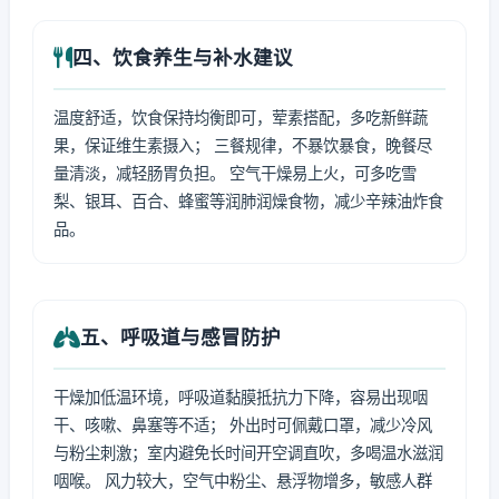
四、饮食养生与补水建议
温度舒适，饮食保持均衡即可，荤素搭配，多吃新鲜蔬
果，保证维生素摄入； 三餐规律，不暴饮暴食，晚餐尽
量清淡，减轻肠胃负担。 空气干燥易上火，可多吃雪
梨、银耳、百合、蜂蜜等润肺润燥食物，减少辛辣油炸食
品。
五、呼吸道与感冒防护
干燥加低温环境，呼吸道黏膜抵抗力下降，容易出现咽
干、咳嗽、鼻塞等不适； 外出时可佩戴口罩，减少冷风
与粉尘刺激；室内避免长时间开空调直吹，多喝温水滋润
咽喉。 风力较大，空气中粉尘、悬浮物增多，敏感人群