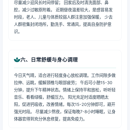
尽量减少迎风长时间停留； 回家后及时清洗面部、鼻
腔，减少过敏原附着。 近期昼夜温差较大，是感冒易发
时段，老人、儿童与体质较弱人群注意加强保暖， 少去
人群密集封闭场所，勤洗手、常通风，提高自身防护意
识。
六、日常舒缓与身心调理
今日天气晴，适合进行轻度身心放松调理。工作间隙多做
拉伸、远眺，缓解颈椎与眼部疲劳； 午后可小憩15-30
分钟，提升下午精神状态。情绪上保持平和放松，听听轻
音乐、看看绿植，舒缓压力。 阳光充足时适度晒晒太
阳，促进钙吸收，改善情绪，每次15-20分钟即可，避开
强光时段。 尽量减少熬夜，保证每晚7-8小时睡眠，让身
体器官得到充分休息修复，提高免疫力。