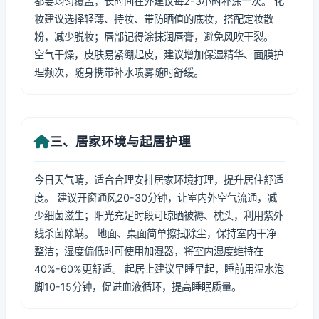
都要均匀覆盖，长时间在外建议每2-3小时补涂一次。 化
妆建议选择轻薄、持妆、带防晒值的底妆，搭配定妆散
粉，减少脱妆；唇部记得涂抹润唇膏，避免风吹干裂。
空气干燥，皮肤易紧绷起皮，建议增加保湿精华、面膜护
理频次，随身携带补水喷雾随时舒缓。
三、居家环境与起居护理
今日天气晴，适合合理安排居家环境打理，提升居住舒适
度。 建议开窗通风20-30分钟，让室内外空气流通，减
少细菌滋生；阳光充足时段可晾晒被褥、枕头，利用紫外
线杀菌除螨。 地面、桌面简单擦拭除尘，保持室内干净
整洁；湿度偏低时可使用加湿器，将室内湿度维持在
40%-60%更舒适。 起居上建议早睡早起，睡前用温水泡
脚10-15分钟，促进血液循环，提高睡眠质量。