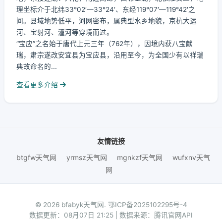
理坐标介于北纬33°02′—33°24′、东经119°07′—119°42′之
间。县域地势低平，河网密布，属典型水乡地貌，京杭大运
河、宝射河、潼河等穿境而过。
“宝应”之名始于唐代上元三年（762年），因境内获八宝献
瑞，肃宗遂改安宜县为宝应县，沿用至今，为全国少有以祥瑞
典故命名的...
查看更多介绍
友情链接
btgfw天气网
yrmsz天气网
mgnkzf天气网
wufxnv天气
网
© 2026 bfabyk天气网.
鄂ICP备2025102295号-4
数据更新：08月07日 21:25 | 数据来源：腾讯官网API