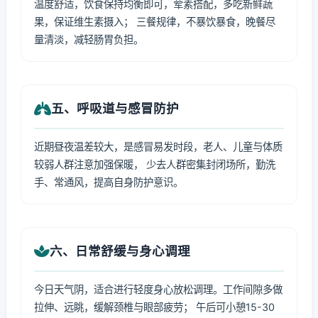
温度舒适，饮食保持均衡即可，荤素搭配，多吃新鲜蔬
果，保证维生素摄入； 三餐规律，不暴饮暴食，晚餐尽
量清淡，减轻肠胃负担。
五、呼吸道与感冒防护
近期昼夜温差较大，是感冒易发时段，老人、儿童与体质
较弱人群注意加强保暖， 少去人群密集封闭场所，勤洗
手、常通风，提高自身防护意识。
六、日常舒缓与身心调理
今日天气阴，适合进行轻度身心放松调理。工作间隙多做
拉伸、远眺，缓解颈椎与眼部疲劳； 午后可小憩15-30