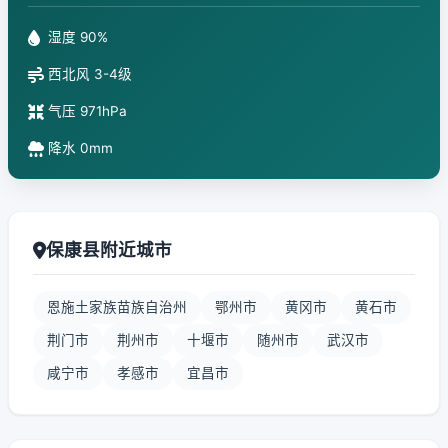
湿度 90%
西北风 3-4级
气压 971hPa
降水 0mm
保康县附近城市
恩施土家族苗族自治州
鄂州市
黄冈市
黄石市
荆门市
荆州市
十堰市
随州市
武汉市
咸宁市
孝感市
宜昌市