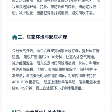
都要均匀覆盖，长时间在外建议每2-3小时补涂一次。 化
妆建议选择轻薄、持妆、带防晒值的底妆，搭配定妆散
粉，减少脱妆；唇部记得涂抹润唇膏，避免风吹干裂。
三、居家环境与起居护理
今日天气多云，适合合理安排居家环境打理，提升居住舒
适度。 建议开窗通风20-30分钟，让室内外空气流通，
减少细菌滋生；阳光充足时段可晾晒被褥、枕头，利用紫
外线杀菌除螨。 地面、桌面简单擦拭除尘，保持室内干
净整洁；湿度偏低时可使用加湿器，将室内湿度维持在
40%-60%更舒适。 起居上建议早睡早起，睡前用温水泡
脚10-15分钟，促进血液循环，提高睡眠质量。