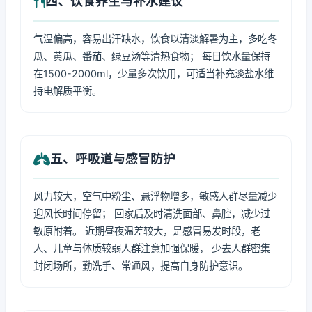
四、饮食养生与补水建议
气温偏高，容易出汗缺水，饮食以清淡解暑为主，多吃冬
瓜、黄瓜、番茄、绿豆汤等清热食物； 每日饮水量保持
在1500-2000ml，少量多次饮用，可适当补充淡盐水维
持电解质平衡。
五、呼吸道与感冒防护
风力较大，空气中粉尘、悬浮物增多，敏感人群尽量减少
迎风长时间停留； 回家后及时清洗面部、鼻腔，减少过
敏原附着。 近期昼夜温差较大，是感冒易发时段，老
人、儿童与体质较弱人群注意加强保暖， 少去人群密集
封闭场所，勤洗手、常通风，提高自身防护意识。