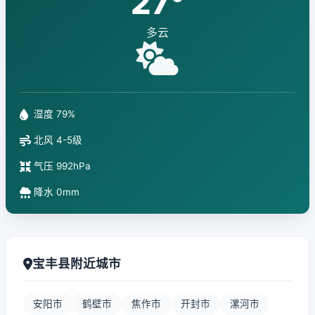
27°
多云
湿度 79%
北风 4-5级
气压 992hPa
降水 0mm
宝丰县附近城市
安阳市
鹤壁市
焦作市
开封市
漯河市