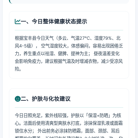
一、今日整体健康状态提示
根据宝丰县今日天气（多云、气温27℃、湿度79%、北
风4-5级）， 空气湿度较大，体感偏闷，容易出现困倦乏
力，养生重点以祛湿、健脾、提神为主； 昼夜温差变化
会影响免疫力，建议根据气温及时增减衣物，减少受凉风
险。
二、护肤与化妆建议
今日日照充足，紫外线较强，护肤以「保湿+防晒」为核
心。洁面后使用清爽型爽肤水打底，涂抹保湿乳液或面霜
锁住水分； 外出前务必涂抹防晒霜，面部、颈部、耳后