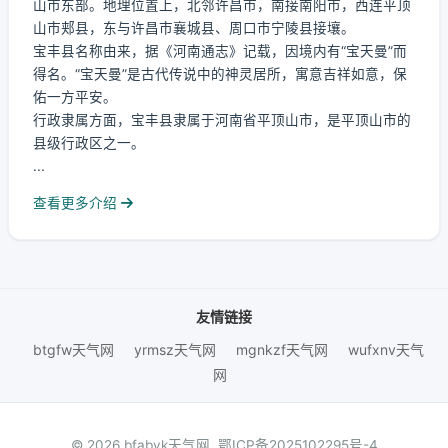
山市东部。地理位置上，北邻许昌市，南接南阳市，西连平顶
山市郏县，东与许昌市襄城县、周口市宁陵县接壤。
宝丰县名称由来，据《河南通志》记载，因境内有“宝天曼”而
得名。“宝天曼”是古代传说中的神灵居所，寓意吉祥如意，保
佑一方平安。
行政隶属方面，宝丰县隶属于河南省平顶山市，是平顶山市的
县级行政区之一。
...
查看更多介绍
友情链接
btgfw天气网
yrmsz天气网
mgnkzf天气网
wufxnv天气
网
© 2026 bfabyk天气网.
鄂ICP备2025102295号-4