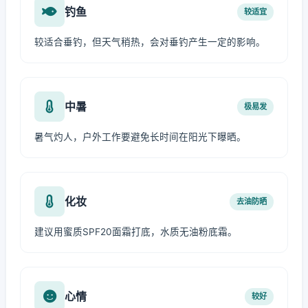
钓鱼
较适宜
较适合垂钓，但天气稍热，会对垂钓产生一定的影响。
中暑
极易发
暑气灼人，户外工作要避免长时间在阳光下曝晒。
化妆
去油防晒
建议用蜜质SPF20面霜打底，水质无油粉底霜。
心情
较好