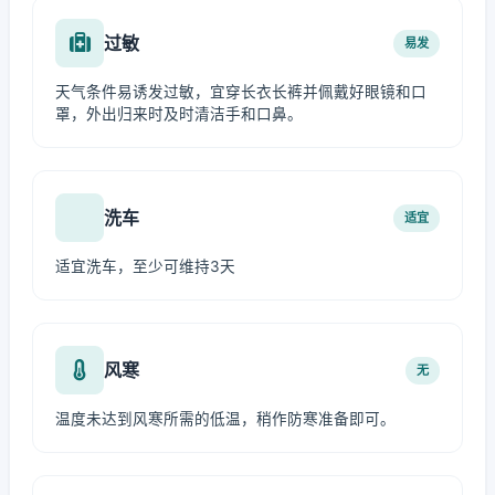
过敏
易发
天气条件易诱发过敏，宜穿长衣长裤并佩戴好眼镜和口
罩，外出归来时及时清洁手和口鼻。
洗车
适宜
适宜洗车，至少可维持3天
风寒
无
温度未达到风寒所需的低温，稍作防寒准备即可。