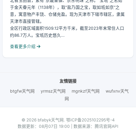
北省玉田县，素有“京畿重镇、京东明珠”之称。“宝坻”之名始
于金天眷元年（1138年），取“盐乃国之宝，取如坻如京”之
意，寓意物产丰饶、仓储充盈。现为天津市下辖市辖区，隶属
天津市直接管辖。
全区行政区域面积1509.12平方千米，截至2023年末常住人口
约86.7万人。宝坻历史悠久...
查看更多介绍
友情链接
btgfw天气网
yrmsz天气网
mgnkzf天气网
wufxnv天气
网
© 2026 bfabyk天气网.
鄂ICP备2025102295号-4
数据更新：08月07日 19:00 | 数据来源：腾讯官网API