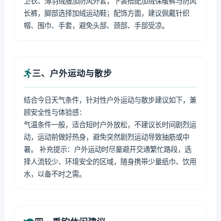
卫衣、薄羽绒服加防风外套，下装搭配加绒保暖裤与防风
长裤，脚部选择加绒运动鞋；配饰方面，建议佩戴针织
帽、围巾、手套，避免头部、颈部、手部受凉。
三、户外运动与散步
结合今日天气条件，针对性户外运动与散步建议如下，兼
顾安全性与体验感：
气温条件一般，适合短时户外放松，不建议长时间剧烈运
动，运动前做好热身，避免突然剧烈运动导致抽筋或中
暑。 补充提示：户外运动时尽量避开交通繁忙路段，选
择人流较少、环境安全的区域，随身携带少量纸巾、饮用
水，以备不时之需。