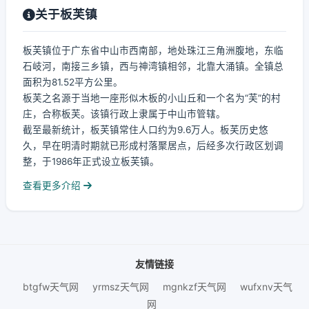
关于板芙镇
板芙镇位于广东省中山市西南部，地处珠江三角洲腹地，东临
石岐河，南接三乡镇，西与神湾镇相邻，北靠大涌镇。全镇总
面积为81.52平方公里。
板芙之名源于当地一座形似木板的小山丘和一个名为“芙”的村
庄，合称板芙。该镇行政上隶属于中山市管辖。
截至最新统计，板芙镇常住人口约为9.6万人。板芙历史悠
久，早在明清时期就已形成村落聚居点，后经多次行政区划调
整，于1986年正式设立板芙镇。
查看更多介绍
友情链接
btgfw天气网
yrmsz天气网
mgnkzf天气网
wufxnv天气
网