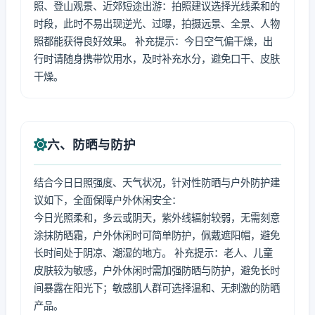
照、登山观景、近郊短途出游：拍照建议选择光线柔和的
时段，此时不易出现逆光、过曝，拍摄远景、全景、人物
照都能获得良好效果。 补充提示：今日空气偏干燥，出
行时请随身携带饮用水，及时补充水分，避免口干、皮肤
干燥。
六、防晒与防护
结合今日日照强度、天气状况，针对性防晒与户外防护建
议如下，全面保障户外休闲安全：
今日光照柔和，多云或阴天，紫外线辐射较弱，无需刻意
涂抹防晒霜，户外休闲时可简单防护，佩戴遮阳帽，避免
长时间处于阴凉、潮湿的地方。 补充提示：老人、儿童
皮肤较为敏感，户外休闲时需加强防晒与防护，避免长时
间暴露在阳光下；敏感肌人群可选择温和、无刺激的防晒
产品。