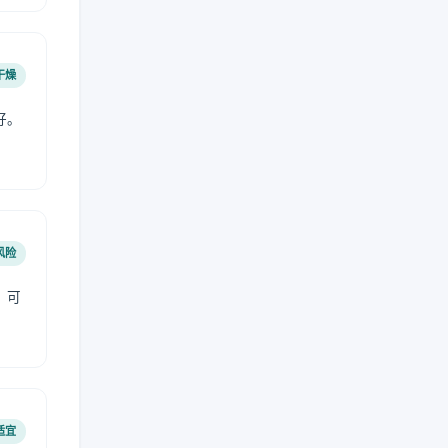
干燥
好。
风险
，可
适宜