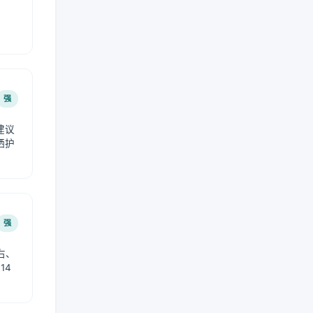
强
建议
晒护
强
右、
14