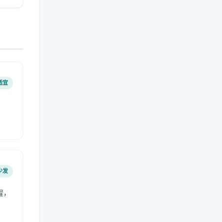
适宜
少发
程，