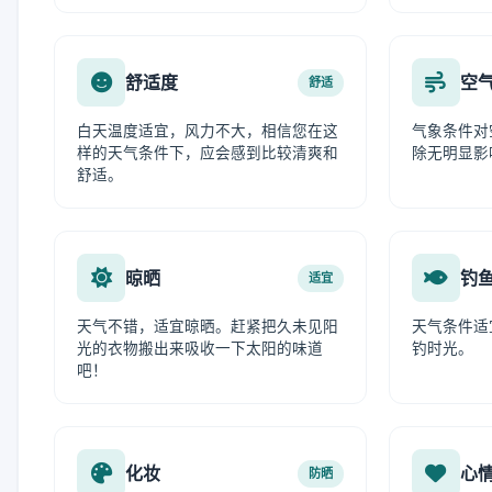
舒适度
空
舒适
白天温度适宜，风力不大，相信您在这
气象条件对
样的天气条件下，应会感到比较清爽和
除无明显影
舒适。
晾晒
钓
适宜
天气不错，适宜晾晒。赶紧把久未见阳
天气条件适
光的衣物搬出来吸收一下太阳的味道
钓时光。
吧！
化妆
心
防晒