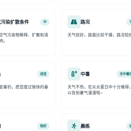
气污染扩散条件
路况
中
空气污染物稀释、扩散和清
天气较好，路面比较干燥，路况较
响。
鱼
中暑
适宜
无中暑
宜垂钓，愿您度过愉快的垂
天气不热，在炎炎夏日中十分难得
以告别暑气漫漫啦~
情
晨练
较好