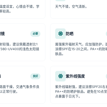
温度适宜，心情会不错，学
天气不错，空气清新。
率较高。
阳镜
防晒
必要
射较强，建议佩戴透射比1
属强紫外辐射天气，应加强防护，
380-UV400的浅色太阳镜
涂擦SPF在15-20之间，PA++的防
肤品。
通
紫外线强度
良好
路面干燥，交通气象条件良
紫外线辐射强，建议涂擦SPF20左
以正常行驶。
PA++的防晒护肤品。避免在10点至
点暴露于日光下。