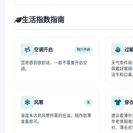
生活指数指南
空调开启
过
较少开启
您将感到很舒适，一般不需要开启空
天气条件易
调。
佩戴好眼镜
洁手和口鼻
风寒
穿
无
温度未达到风寒所需的低温，稍作防寒
建议着薄外
准备即可。
年老体弱者
衫、薄毛衣