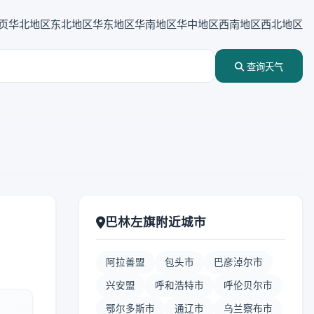
页
华北地区
东北地区
华东地区
华南地区
华中地区
西南地区
西北地区
查询天气
巴林左旗附近城市
阿拉善盟
包头市
巴彦淖尔市
兴安盟
呼和浩特市
呼伦贝尔市
鄂尔多斯市
通辽市
乌兰察布市