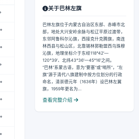
关于巴林左旗
°
巴林左旗位于内蒙古自治区东部、赤峰市北
°
部，地处大兴安岭余脉与松辽平原过渡带，
东邻阿鲁科尔沁旗，西接克什克腾旗，南连
林西县与松山区，北靠锡林郭勒盟西乌珠穆
°
沁旗，地理坐标介于东经118°42′—
120°39′、北纬43°36′—45°16′之间。
°
“巴林”系蒙古语，意为“要塞”或“哨所”，“左
旗”源于清代八旗建制中按方位划分的行政
命名，清崇德元年（1636年）设巴林左翼
°
旗，1959年更名为...
查看完整介绍
°
°
°