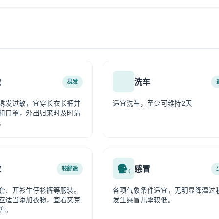
敏
洗车
易发
诱发过敏，宜穿长衣长裤并
适宜洗车，至少可维持2天
和口罩，外出归来时及时清
。
衣
感冒
较舒适
套、开衫牛仔衫裤等服装。
各项气象条件适宜，无明显降温过
应适当添加衣物，宜着夹克
发生感冒几率较低。
等。