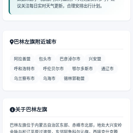
议关注每日实时天气更新，合理安排出行计划。
巴林左旗附近城市
阿拉善盟
包头市
巴彦淖尔市
兴安盟
呼和浩特市
呼伦贝尔市
鄂尔多斯市
通辽市
乌兰察布市
乌海市
锡林郭勒盟
关于巴林左旗
巴林左旗位于内蒙古自治区东部、赤峰市北部，地处大兴安岭
余脉与松辽平原过渡带，东邻阿鲁科尔沁旗，西接克什克腾