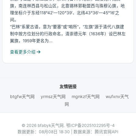
旗，南连林西县与松山区，北靠锡林郭勒盟西乌珠穆沁旗，地
理坐标介于东经118°42′—120°39′、北纬43°36′—45°16′之
间。
“巴林”系蒙古语，意为“要塞”或“哨所”，“左旗”源于清代八旗建
制中按方位划分的行政命名，清崇德元年（1636年）设巴林左
翼旗，1959年更名为...
查看更多介绍
友情链接
btgfw天气网
yrmsz天气网
mgnkzf天气网
wufxnv天气
网
© 2026 bfabyk天气网.
鄂ICP备2025102295号-4
数据更新：08月08日 18:30 | 数据来源：腾讯官网API