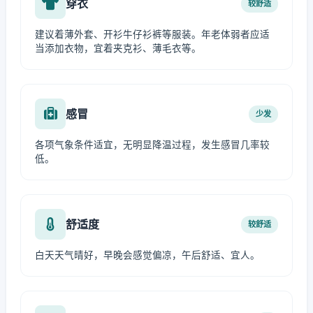
穿衣
较舒适
建议着薄外套、开衫牛仔衫裤等服装。年老体弱者应适
当添加衣物，宜着夹克衫、薄毛衣等。
感冒
少发
各项气象条件适宜，无明显降温过程，发生感冒几率较
低。
舒适度
较舒适
白天天气晴好，早晚会感觉偏凉，午后舒适、宜人。