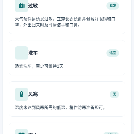
过敏
易发
天气条件易诱发过敏，宜穿长衣长裤并佩戴好眼镜和口
罩，外出归来时及时清洁手和口鼻。
洗车
适宜
适宜洗车，至少可维持2天
风寒
无
温度未达到风寒所需的低温，稍作防寒准备即可。