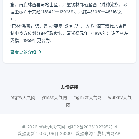
旗，南连林西县与松山区，北靠锡林郭勒盟西乌珠穆沁旗，地
理坐标介于东经118°42′—120°39′、北纬43°36′—45°16′之
间。
“巴林”系蒙古语，意为“要塞”或“哨所”，“左旗”源于清代八旗建
制中按方位划分的行政命名，清崇德元年（1636年）设巴林左
翼旗，1959年更名为...
查看更多介绍
友情链接
btgfw天气网
yrmsz天气网
mgnkzf天气网
wufxnv天气
网
© 2026 bfabyk天气网.
鄂ICP备2025102295号-4
数据更新：08月08日 23:00 | 数据来源：腾讯官网API