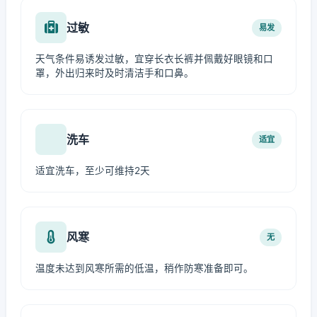
过敏
易发
天气条件易诱发过敏，宜穿长衣长裤并佩戴好眼镜和口
罩，外出归来时及时清洁手和口鼻。
洗车
适宜
适宜洗车，至少可维持2天
风寒
无
温度未达到风寒所需的低温，稍作防寒准备即可。