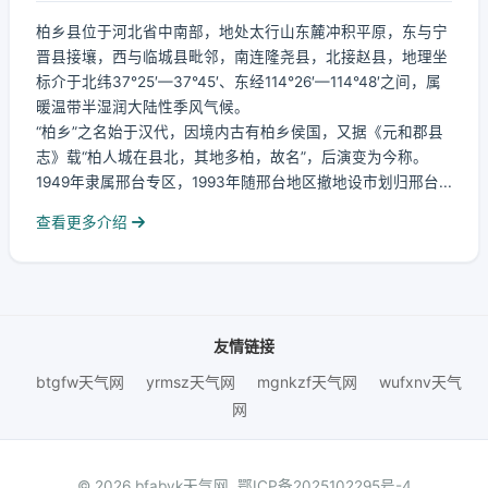
柏乡县位于河北省中南部，地处太行山东麓冲积平原，东与宁
晋县接壤，西与临城县毗邻，南连隆尧县，北接赵县，地理坐
标介于北纬37°25′—37°45′、东经114°26′—114°48′之间，属
暖温带半湿润大陆性季风气候。
“柏乡”之名始于汉代，因境内古有柏乡侯国，又据《元和郡县
志》载“柏人城在县北，其地多柏，故名”，后演变为今称。
1949年隶属邢台专区，1993年随邢台地区撤地设市划归邢台...
查看更多介绍
友情链接
btgfw天气网
yrmsz天气网
mgnkzf天气网
wufxnv天气
网
© 2026 bfabyk天气网.
鄂ICP备2025102295号-4