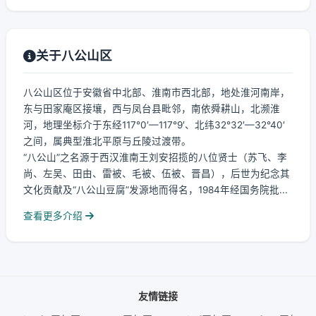
关于八公山区
八公山区位于安徽省中北部、淮南市西北部，地处淮河南岸，
东与田家庵区接壤，西与凤台县毗邻，南依舜耕山，北濒淮
河，地理坐标介于东经117°0′—117°9′、北纬32°32′—32°40′
之间，属典型淮北平原与丘陵过渡带。
“八公山”之名源于西汉淮南王刘安招揽的八位贤士（苏飞、李
尚、左吴、田由、雷被、毛被、伍被、晋昌），后世为纪念其
文化贡献及“八公山豆腐”发源地而得名，1984年经国务院批...
查看更多介绍
友情链接