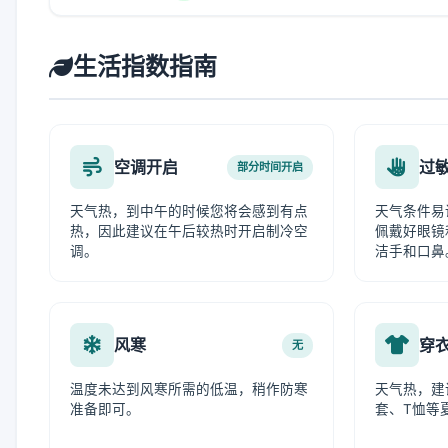
生活指数指南
空调开启
过
部分时间开启
天气热，到中午的时候您将会感到有点
天气条件易
热，因此建议在午后较热时开启制冷空
佩戴好眼镜
调。
洁手和口鼻
风寒
穿
无
温度未达到风寒所需的低温，稍作防寒
天气热，建
准备即可。
套、T恤等