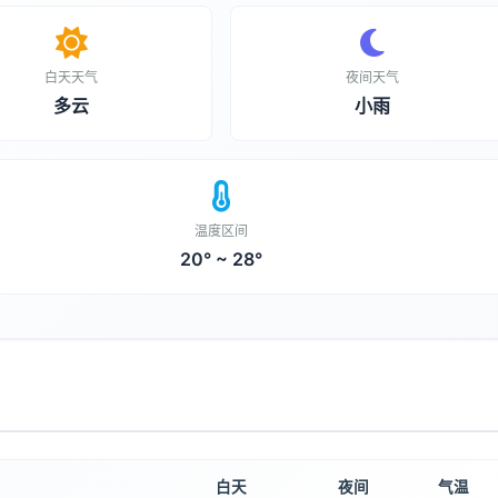
白天天气
夜间天气
多云
小雨
温度区间
20° ~ 28°
白天
夜间
气温