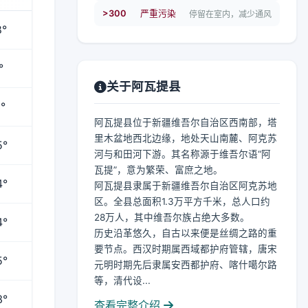
>300
严重污染
停留在室内，减少通风
8°
°
关于阿瓦提县
°
阿瓦提县位于新疆维吾尔自治区西南部，塔
里木盆地西北边缘，地处天山南麓、阿克苏
5°
河与和田河下游。其名称源于维吾尔语“阿
瓦提”，意为繁荣、富庶之地。
4°
阿瓦提县隶属于新疆维吾尔自治区阿克苏地
区。全县总面积1.3万平方千米，总人口约
28万人，其中维吾尔族占绝大多数。
4°
历史沿革悠久，自古以来便是丝绸之路的重
要节点。西汉时期属西域都护府管辖，唐宋
5°
元明时期先后隶属安西都护府、喀什噶尔路
等，清代设...
3°
查看完整介绍