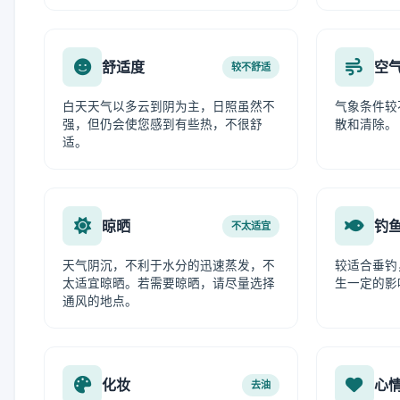
舒适度
空
较不舒适
白天天气以多云到阴为主，日照虽然不
气象条件较
强，但仍会使您感到有些热，不很舒
散和清除。
适。
晾晒
钓
不太适宜
天气阴沉，不利于水分的迅速蒸发，不
较适合垂钓
太适宜晾晒。若需要晾晒，请尽量选择
生一定的影
通风的地点。
化妆
心
去油