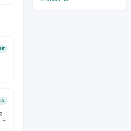
适宜
少发
较
，以