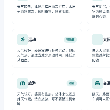
天气较热，建议用露质面霜打底，水质
天气阴沉，
无油粉底霜，透明粉饼，粉质胭脂。
室内通风降
静的心态。
运动
太
较适宜
天气较好，较适宜进行各种运动，但因
白天天空阴
天气热，请适当减少运动时间，降低运
佩戴透射比
动强度。
阳镜
旅游
交
适宜
天气较好，感觉有些热，总体来说还是
阴天，路面
好天气哦。适宜旅游，可不要错过机会
车辆可以正
呦