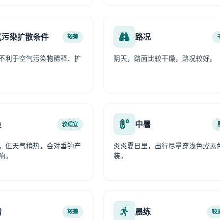
气污染扩散条件
路况
较差
不利于空气污染物稀释、扩
阴天，路面比较干燥，路况较好。
鱼
中暑
较适宜
，但天气稍热，会对垂钓产
炎炎夏日里，出行尽量穿浅色或素
响。
装。
情
晨练
较差
较