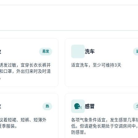
敏
洗车
易发
诱发过敏，宜穿长衣长裤并
适宜洗车，至少可维持3天
和口罩，外出归来时及时清
。
衣
感冒
热
议着短裙、短裤、短薄外
各项气象条件适宜，发生感冒几率
夏季服装。
低。但请避免长期处于空调房间中
防感冒。