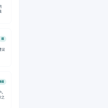
阴
晨
弱
建议
。
最弱
护。
2之