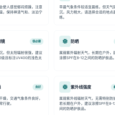
会使人感觉郁闷烦躁，注意
早晨气象条件较适宜晨练，但天气
温，保持神清气和、淡泊宁
沉，风力稍大，请选择合适的地点
练。
阳镜
防晒
很必要
沉，但太阳辐射很强，建议
属弱紫外辐射天气，长期在户外，
2级且标注UV400的浅色太
涂擦SPF在8-12之间的防晒护肤品
通
紫外线强度
良好
干燥，交通气象条件良好，
属弱紫外线辐射天气，无需特别防
常行驶。
若长期在户外，建议涂擦SPF在8-1
间的防晒护肤品。