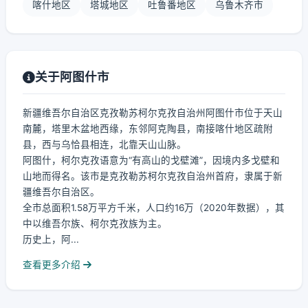
喀什地区
塔城地区
吐鲁番地区
乌鲁木齐市
关于阿图什市
新疆维吾尔自治区克孜勒苏柯尔克孜自治州阿图什市位于天山
南麓，塔里木盆地西缘，东邻阿克陶县，南接喀什地区疏附
县，西与乌恰县相连，北靠天山山脉。
阿图什，柯尔克孜语意为“有高山的戈壁滩”，因境内多戈壁和
山地而得名。该市是克孜勒苏柯尔克孜自治州首府，隶属于新
疆维吾尔自治区。
全市总面积1.58万平方千米，人口约16万（2020年数据），其
中以维吾尔族、柯尔克孜族为主。
历史上，阿...
查看更多介绍