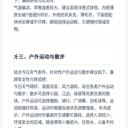
下，兼顾舒适与实用性：
气温偏凉，早晚温差较大，建议采用洋葱式穿搭，内搭薄
款长袖T恤或针织衫，外搭防风夹克、薄毛衣，下装搭配
休闲长裤或牛仔裤，脚部选择运动鞋，方便随时增减衣
物。
三、户外运动与散步
结合今日天气条件，针对性户外运动与散步建议如下，兼
顾安全性与体验感：
今日天气晴好、温度适宜、风力温和，适合各类户外运动
与散步：散步可选择公园、江边、绿道等风景优美的路
线，户外运动可选择慢跑、骑行、广场舞、羽毛球等，运
动前做好热身，运动中根据自身状态调整强度。 补充提
示：户外运动时尽量避开交通繁忙路段，选择人流较少、
环境安全的区域，随身携带少量纸巾、饮用水，以备不时