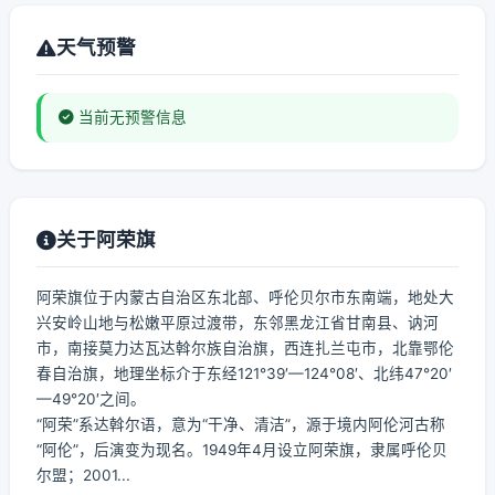
天气预警
当前无预警信息
关于阿荣旗
阿荣旗位于内蒙古自治区东北部、呼伦贝尔市东南端，地处大
兴安岭山地与松嫩平原过渡带，东邻黑龙江省甘南县、讷河
市，南接莫力达瓦达斡尔族自治旗，西连扎兰屯市，北靠鄂伦
春自治旗，地理坐标介于东经121°39′—124°08′、北纬47°20′
—49°20′之间。
“阿荣”系达斡尔语，意为“干净、清洁”，源于境内阿伦河古称
“阿伦”，后演变为现名。1949年4月设立阿荣旗，隶属呼伦贝
尔盟；2001...