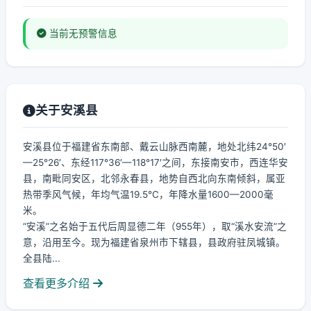
当前无预警信息
关于安溪县
安溪县位于福建省东南部、戴云山脉西南麓，地处北纬24°50′
—25°26′、东经117°36′—118°17′之间，东接南安市，西连华安
县，南毗同安区，北邻永春县，地势自西北向东南倾斜，属亚
热带季风气候，年均气温19.5℃，年降水量1600—2000毫
米。
“安溪”之名始于五代后周显德二年（955年），取“溪水安流”之
意，沿用至今。现为福建省泉州市下辖县，县政府驻凤城镇。
全县陆...
查看更多介绍