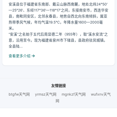
安溪县位于福建省东南部、戴云山脉西南麓，地处北纬24°50′
—25°26′、东经117°36′—118°17′之间，东接南安市，西连华安
县，南毗同安区，北邻永春县，地势自西北向东南倾斜，属亚
热带季风气候，年均气温19.5℃，年降水量1600—2000毫
米。
“安溪”之名始于五代后周显德二年（955年），取“溪水安流”之
意，沿用至今。现为福建省泉州市下辖县，县政府驻凤城镇。
全县陆...
查看更多介绍
友情链接
btgfw天气网
yrmsz天气网
mgnkzf天气网
wufxnv天气
网