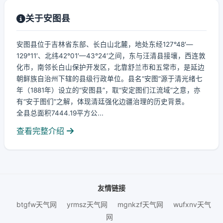
关于安图县
安图县位于吉林省东部、长白山北麓，地处东经127°48′—
129°11′、北纬42°01′—43°24′之间，东与汪清县接壤，西连敦
化市，南邻长白山保护开发区，北靠舒兰市和五常市，是延边
朝鲜族自治州下辖的县级行政单位。县名“安图”源于清光绪七
年（1881年）设立的“安图县”，取“安定图们江流域”之意，亦
有“安于图们”之解，体现清廷强化边疆治理的历史背景。
全县总面积7444.19平方公...
查看完整介绍
友情链接
btgfw天气网
yrmsz天气网
mgnkzf天气网
wufxnv天气
网