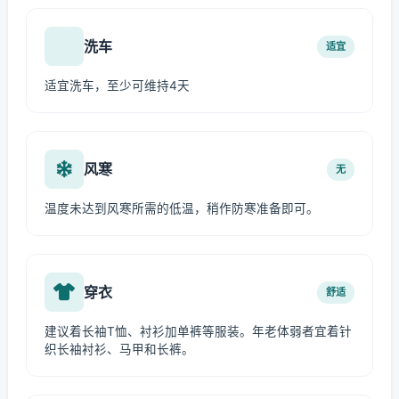
洗车
适宜
适宜洗车，至少可维持4天
风寒
无
温度未达到风寒所需的低温，稍作防寒准备即可。
穿衣
舒适
建议着长袖T恤、衬衫加单裤等服装。年老体弱者宜着针
织长袖衬衫、马甲和长裤。