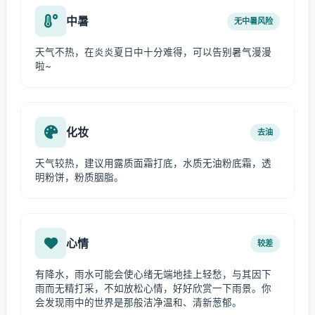
中暑
无中暑风险
天气不热，在炎炎夏日中十分难得，可以告别暑气漫漫
啦~
化妆
去油
天气较热，建议用露质面霜打底，水质无油粉底霜，透
明粉饼，粉质胭脂。
心情
较差
有降水，雨水可能会使心绪无端地挂上轻愁，与其因下
雨而无精打采，不如放松心情，好好欣赏一下雨景。你
会发现雨中的世界是那般洁净温和、清新葱郁。