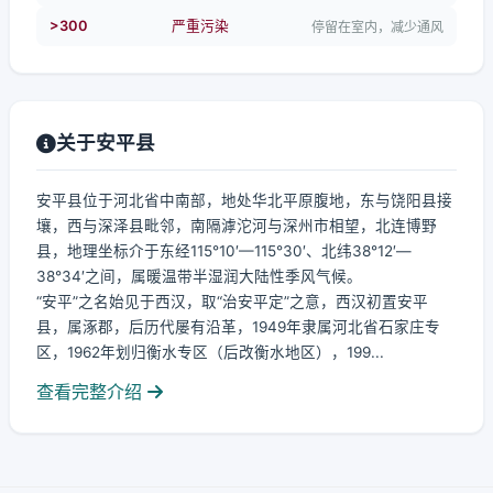
>300
严重污染
停留在室内，减少通风
关于安平县
安平县位于河北省中南部，地处华北平原腹地，东与饶阳县接
壤，西与深泽县毗邻，南隔滹沱河与深州市相望，北连博野
县，地理坐标介于东经115°10′—115°30′、北纬38°12′—
38°34′之间，属暖温带半湿润大陆性季风气候。
“安平”之名始见于西汉，取“治安平定”之意，西汉初置安平
县，属涿郡，后历代屡有沿革，1949年隶属河北省石家庄专
区，1962年划归衡水专区（后改衡水地区），199...
查看完整介绍