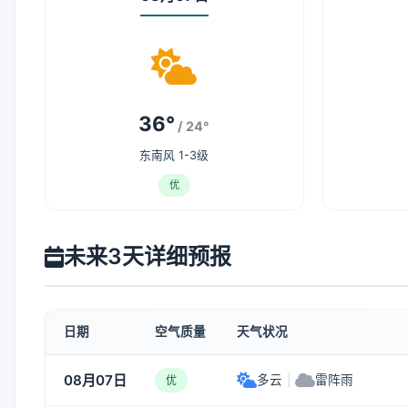
36°
/ 24°
东南风 1-3级
优
未来3天详细预报
日期
空气质量
天气状况
08月07日
多云
|
雷阵雨
优