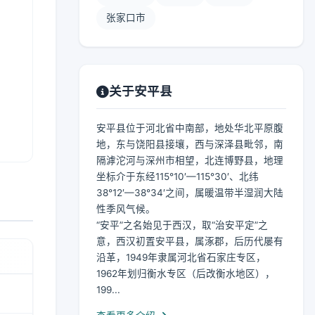
张家口市
关于安平县
安平县位于河北省中南部，地处华北平原腹
地，东与饶阳县接壤，西与深泽县毗邻，南
隔滹沱河与深州市相望，北连博野县，地理
坐标介于东经115°10′—115°30′、北纬
38°12′—38°34′之间，属暖温带半湿润大陆
性季风气候。
“安平”之名始见于西汉，取“治安平定”之
意，西汉初置安平县，属涿郡，后历代屡有
沿革，1949年隶属河北省石家庄专区，
1962年划归衡水专区（后改衡水地区），
199...