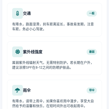
交通
一般
有降水，路面湿滑，刹车距离延长，事故易发期，注意
车距，务必小心驾驶。
紫外线强度
最弱
属弱紫外线辐射天气，无需特别防护。若长期在户外，
建议涂擦SPF在8-12之间的防晒护肤品。
雨伞
带伞
有降水，请带上雨伞，如果你喜欢雨中漫步，享受大自
然给予的温馨和快乐，在短时间外出可收起雨伞。