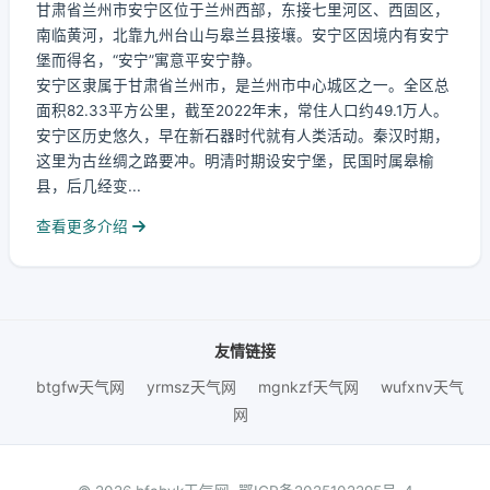
甘肃省兰州市安宁区位于兰州西部，东接七里河区、西固区，
南临黄河，北靠九州台山与皋兰县接壤。安宁区因境内有安宁
堡而得名，“安宁”寓意平安宁静。
安宁区隶属于甘肃省兰州市，是兰州市中心城区之一。全区总
面积82.33平方公里，截至2022年末，常住人口约49.1万人。
安宁区历史悠久，早在新石器时代就有人类活动。秦汉时期，
这里为古丝绸之路要冲。明清时期设安宁堡，民国时属皋榆
县，后几经变...
查看更多介绍
友情链接
btgfw天气网
yrmsz天气网
mgnkzf天气网
wufxnv天气
网