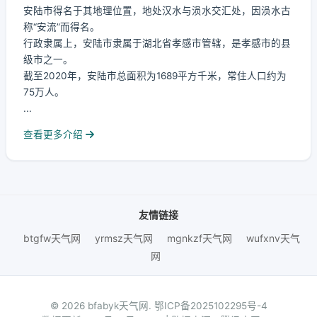
安陆市得名于其地理位置，地处汉水与涢水交汇处，因涢水古
称“安流”而得名。
行政隶属上，安陆市隶属于湖北省孝感市管辖，是孝感市的县
级市之一。
截至2020年，安陆市总面积为1689平方千米，常住人口约为
75万人。
...
查看更多介绍
友情链接
btgfw天气网
yrmsz天气网
mgnkzf天气网
wufxnv天气
网
© 2026 bfabyk天气网.
鄂ICP备2025102295号-4