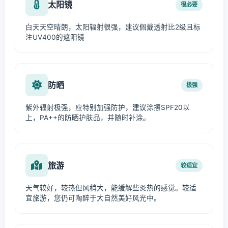
太阳镜
很必要
白天天空晴朗，太阳辐射很强，建议佩戴透射比2级且标
注UV400的遮阳镜
防晒
极强
紫外辐射极强，应特别加强防护，建议涂擦SPF20以
上，PA++的防晒护肤品，并随时补涂。
旅游
较适宜
天气较好，较热但风稍大，能缓解些炎热的感觉。较适
宜旅游，您仍可陶醉于大自然美好风光中。