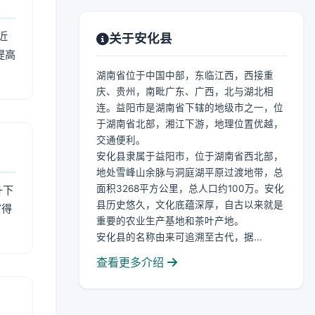
近
关于安化县
提高
湖南省位于中国中部，东临江西，西接重
庆、贵州，南毗广东、广西，北与湖北相
连。益阳市是湖南省下辖的地级市之一，位
于湖南省北部，湘江下游，地理位置优越，
交通便利。
安化县隶属于益阳市，位于湖南省西北部，
地处雪峰山余脉与洞庭湖平原过渡地带，总
面积3268平方公里，总人口约100万。安化
升下
县历史悠久，文化底蕴深厚，自古以来就是
官得
重要的农业生产基地和茶叶产地。
安化县的名称由来可追溯至古代，据...
查看更多介绍