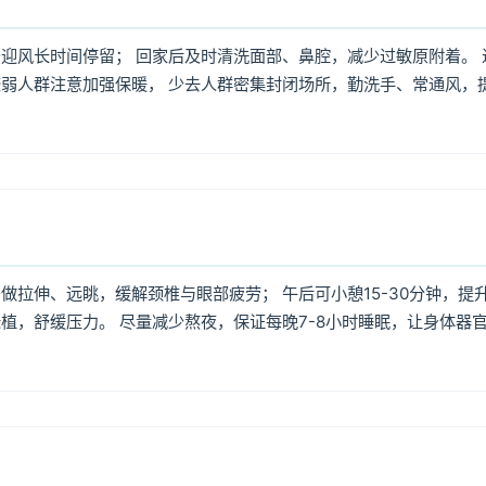
迎风长时间停留； 回家后及时清洗面部、鼻腔，减少过敏原附着。 
弱人群注意加强保暖， 少去人群密集封闭场所，勤洗手、常通风，
拉伸、远眺，缓解颈椎与眼部疲劳； 午后可小憩15-30分钟，提
植，舒缓压力。 尽量减少熬夜，保证每晚7-8小时睡眠，让身体器