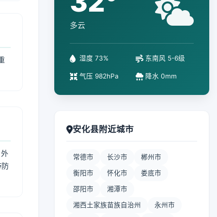
32°
多云
湿度 73%
东南风 5-6级
重
气压 982hPa
降水 0mm
安化县附近城市
 外
常德市
长沙市
郴州市
带防
衡阳市
怀化市
娄底市
邵阳市
湘潭市
湘西土家族苗族自治州
永州市