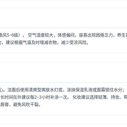
南风5-6级）， 空气湿度较大，体感偏闷，容易出现困倦乏力，养生
力，建议根据气温及时增减衣物，减少受凉风险。
心。洁面后使用清爽型爽肤水打底，涂抹保湿乳液或面霜锁住水分；
长时间在外建议每2-3小时补涂一次。 化妆建议选择轻薄、持妆、
润唇膏，避免风吹干裂。