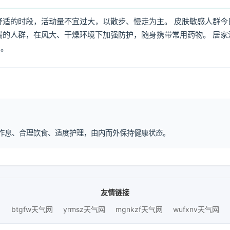
舒适的时段，活动量不宜过大，以散步、慢走为主。 皮肤敏感人群今
喘的人群，在风大、干燥环境下加强防护，随身携带常用药物。 居家
倒。
规律作息、合理饮食、适度护理，由内而外保持健康状态。
友情链接
btgfw天气网
yrmsz天气网
mgnkzf天气网
wufxnv天气网