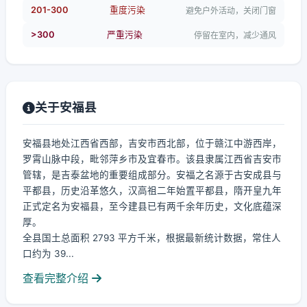
201-300
重度污染
避免户外活动，关闭门窗
>300
严重污染
停留在室内，减少通风
关于安福县
安福县地处江西省西部，吉安市西北部，位于赣江中游西岸，
罗霄山脉中段，毗邻萍乡市及宜春市。该县隶属江西省吉安市
管辖，是吉泰盆地的重要组成部分。安福之名源于古安成县与
平都县，历史沿革悠久，汉高祖二年始置平都县，隋开皇九年
正式定名为安福县，至今建县已有两千余年历史，文化底蕴深
厚。
全县国土总面积 2793 平方千米，根据最新统计数据，常住人
口约为 39...
查看完整介绍