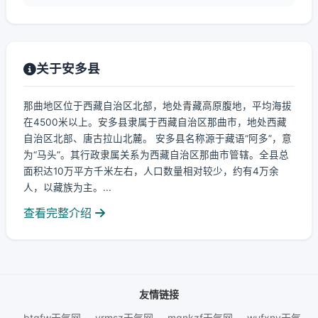
关于安多县
那曲地区位于西藏自治区北部，地处青藏高原腹地，平均海拔
在4500米以上。安多县隶属于西藏自治区那曲市，地处西藏
自治区北部、唐古拉山北麓。 安多县名称源于藏语“阿多”，意
为“马头”。其行政隶属关系为西藏自治区那曲市管辖。全县总
面积达10万平方千米左右，人口数量相对较少，约有4万余
人，以藏族为主。...
查看完整介绍
友情链接
btgfw天气网
yrmsz天气网
mgnkzf天气网
wufxnv天气