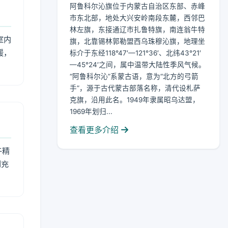
阿鲁科尔沁旗位于内蒙古自治区东部、赤峰
市东北部，地处大兴安岭南段东麓，西邻巴
林左旗，东接通辽市扎鲁特旗，南连翁牛特
室内
旗，北靠锡林郭勒盟西乌珠穆沁旗，地理坐
暖，
标介于东经118°47′—121°36′、北纬43°21′
—45°24′之间，属中温带大陆性季风气候。
“阿鲁科尔沁”系蒙古语，意为“北方的弓箭
手”，源于古代蒙古部落名称，清代设札萨
克旗，沿用此名。1949年隶属昭乌达盟，
1969年划归...
查看更多介绍
午精
到充