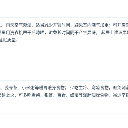
。 雨天空气潮湿，适当减少开窗时间，避免室内潮气加重；可开启
尽量用洗衣机甩干后晾晒，避免长时间阴干产生异味。 起居上建议早
高睡眠质量。
、姜枣茶、小米粥等暖胃暖身食物； 少吃生冷、寒凉食物，避免刺
燥易上火，可多吃雪梨、银耳、百合、蜂蜜等润肺润燥食物，减少辛