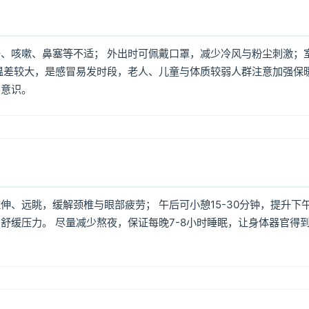
、咳嗽、鼻塞等不适； 外出时可佩戴口罩，减少冷风与粉尘刺激；
温差较大，是感冒易发时段，老人、儿童与体质较弱人群注意加强保
护意识。
、远眺，缓解颈椎与眼部疲劳； 午后可小憩15-30分钟，提升下
舒缓压力。 尽量减少熬夜，保证每晚7-8小时睡眠，让身体器官得