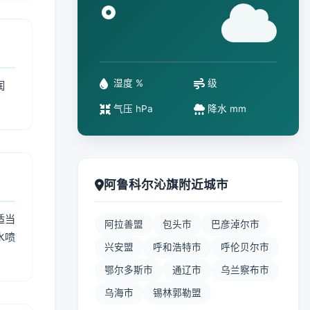
°
湿度 %
级
润
气压 hPa
降水 mm
阿鲁科尔沁旗附近城市
适当
阿拉善盟
包头市
巴彦淖尔市
水喷
兴安盟
呼和浩特市
呼伦贝尔市
鄂尔多斯市
通辽市
乌兰察布市
乌海市
锡林郭勒盟