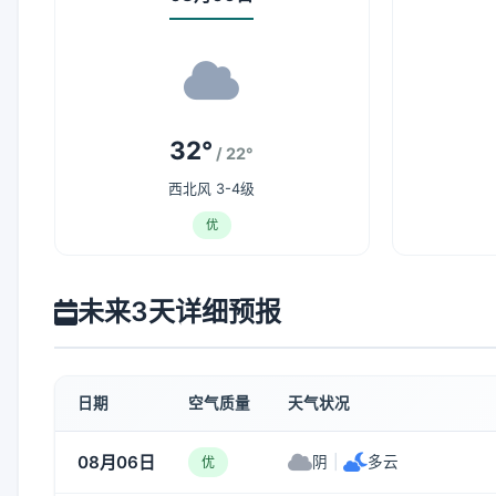
32°
/ 22°
西北风 3-4级
优
未来3天详细预报
日期
空气质量
天气状况
08月06日
阴
|
多云
优