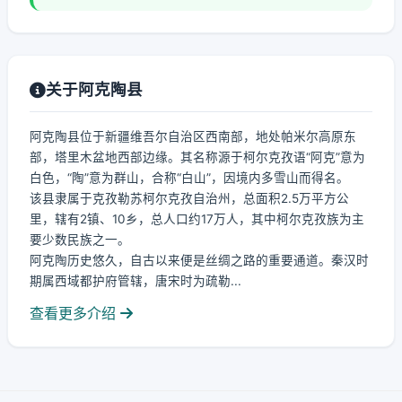
关于阿克陶县
阿克陶县位于新疆维吾尔自治区西南部，地处帕米尔高原东
部，塔里木盆地西部边缘。其名称源于柯尔克孜语“阿克”意为
白色，“陶”意为群山，合称“白山”，因境内多雪山而得名。
该县隶属于克孜勒苏柯尔克孜自治州，总面积2.5万平方公
里，辖有2镇、10乡，总人口约17万人，其中柯尔克孜族为主
要少数民族之一。
阿克陶历史悠久，自古以来便是丝绸之路的重要通道。秦汉时
期属西域都护府管辖，唐宋时为疏勒...
查看更多介绍