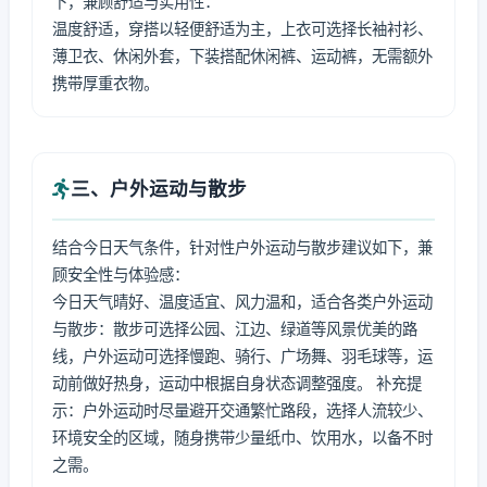
下，兼顾舒适与实用性：
温度舒适，穿搭以轻便舒适为主，上衣可选择长袖衬衫、
薄卫衣、休闲外套，下装搭配休闲裤、运动裤，无需额外
携带厚重衣物。
三、户外运动与散步
结合今日天气条件，针对性户外运动与散步建议如下，兼
顾安全性与体验感：
今日天气晴好、温度适宜、风力温和，适合各类户外运动
与散步：散步可选择公园、江边、绿道等风景优美的路
线，户外运动可选择慢跑、骑行、广场舞、羽毛球等，运
动前做好热身，运动中根据自身状态调整强度。 补充提
示：户外运动时尽量避开交通繁忙路段，选择人流较少、
环境安全的区域，随身携带少量纸巾、饮用水，以备不时
之需。