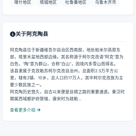
喀什地区
塔城地区
吐鲁番地区
乌鲁木齐市
关于阿克陶县
阿克陶县位于新疆维吾尔自治区西南部，地处帕米尔高原东
部，塔里木盆地西部边缘。其名称源于柯尔克孜语“阿克”意为
白色，“陶”意为群山，合称“白山”，因境内多雪山而得名。
该县隶属于克孜勒苏柯尔克孜自治州，总面积2.5万平方公
里，辖有2镇、10乡，总人口约17万人，其中柯尔克孜族为主
要少数民族之一。
阿克陶历史悠久，自古以来便是丝绸之路的重要通道。秦汉时
期属西域都护府管辖，唐宋时为疏勒...
查看更多介绍