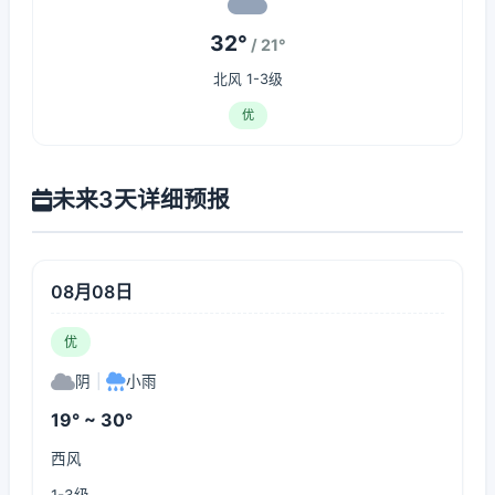
32°
/ 21°
北风 1-3级
优
未来3天详细预报
08月08日
优
阴
|
小雨
19° ~ 30°
西风