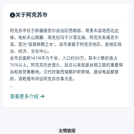
关于阿克苏市
阿克苏市位于新疆维吾尔自治区西南部，塔里木盆地西北边
缘，地处天山南麓、塔克拉玛干沙漠北缘。阿克苏系维吾尔
语，意为“清澈奔腾之水”。该市隶属于阿克苏地区，是地区政
治、经济、文化中心。
全市总面积14116平方千米，人口约50万，其中少数民族占
70%以上。阿克苏历史悠久，自古以来就是丝绸之路的重要驿
站和商贸集散地。汉代时属西域都护府管辖，唐设龟兹都督
府，清乾隆年间设阿克苏办事大臣。
...
查看更多介绍
友情链接