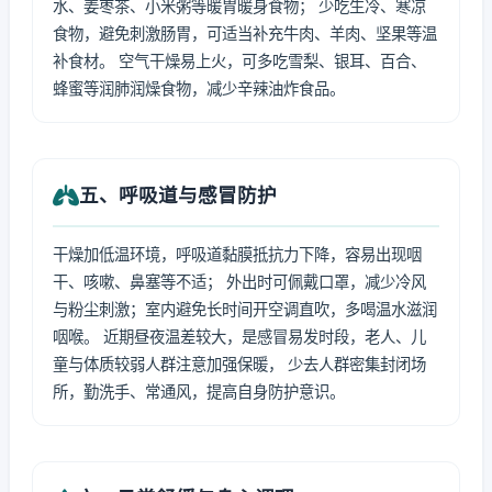
水、姜枣茶、小米粥等暖胃暖身食物； 少吃生冷、寒凉
食物，避免刺激肠胃，可适当补充牛肉、羊肉、坚果等温
补食材。 空气干燥易上火，可多吃雪梨、银耳、百合、
蜂蜜等润肺润燥食物，减少辛辣油炸食品。
五、呼吸道与感冒防护
干燥加低温环境，呼吸道黏膜抵抗力下降，容易出现咽
干、咳嗽、鼻塞等不适； 外出时可佩戴口罩，减少冷风
与粉尘刺激；室内避免长时间开空调直吹，多喝温水滋润
咽喉。 近期昼夜温差较大，是感冒易发时段，老人、儿
童与体质较弱人群注意加强保暖， 少去人群密集封闭场
所，勤洗手、常通风，提高自身防护意识。