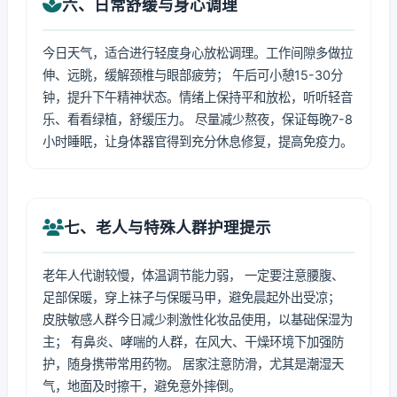
六、日常舒缓与身心调理
今日天气，适合进行轻度身心放松调理。工作间隙多做拉
伸、远眺，缓解颈椎与眼部疲劳； 午后可小憩15-30分
钟，提升下午精神状态。情绪上保持平和放松，听听轻音
乐、看看绿植，舒缓压力。 尽量减少熬夜，保证每晚7-8
小时睡眠，让身体器官得到充分休息修复，提高免疫力。
七、老人与特殊人群护理提示
老年人代谢较慢，体温调节能力弱， 一定要注意腰腹、
足部保暖，穿上袜子与保暖马甲，避免晨起外出受凉；
皮肤敏感人群今日减少刺激性化妆品使用，以基础保湿为
主； 有鼻炎、哮喘的人群，在风大、干燥环境下加强防
护，随身携带常用药物。 居家注意防滑，尤其是潮湿天
气，地面及时擦干，避免意外摔倒。