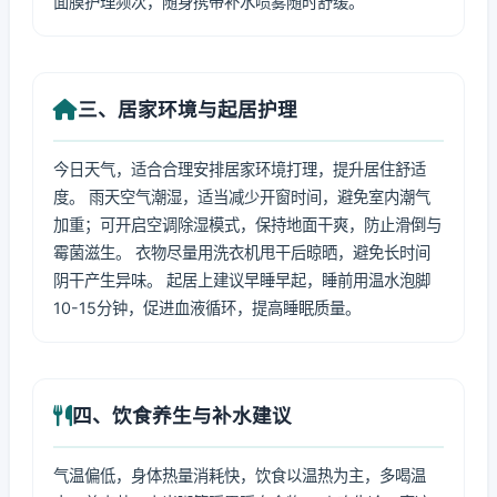
面膜护理频次，随身携带补水喷雾随时舒缓。
三、居家环境与起居护理
今日天气，适合合理安排居家环境打理，提升居住舒适
度。 雨天空气潮湿，适当减少开窗时间，避免室内潮气
加重；可开启空调除湿模式，保持地面干爽，防止滑倒与
霉菌滋生。 衣物尽量用洗衣机甩干后晾晒，避免长时间
阴干产生异味。 起居上建议早睡早起，睡前用温水泡脚
10-15分钟，促进血液循环，提高睡眠质量。
四、饮食养生与补水建议
气温偏低，身体热量消耗快，饮食以温热为主，多喝温