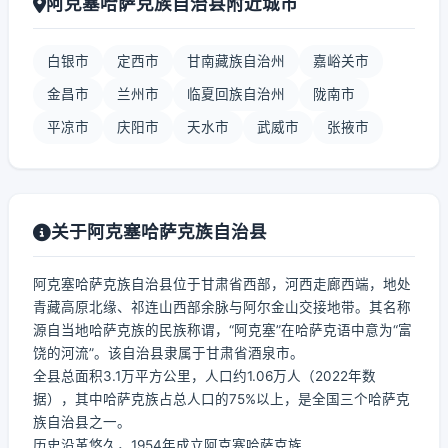
阿克塞哈萨克族自治县附近城市
白银市
定西市
甘南藏族自治州
嘉峪关市
金昌市
兰州市
临夏回族自治州
陇南市
平凉市
庆阳市
天水市
武威市
张掖市
关于阿克塞哈萨克族自治县
阿克塞哈萨克族自治县位于甘肃省西部，河西走廊西端，地处
青藏高原北缘、祁连山西部余脉与阿尔金山交接地带。其名称
源自当地哈萨克族的民族称谓，“阿克塞”在哈萨克语中意为“富
饶的河流”。该自治县隶属于甘肃省酒泉市。
全县总面积3.1万平方公里，人口约1.06万人（2022年数
据），其中哈萨克族占总人口的75%以上，是全国三个哈萨克
族自治县之一。
历史沿革悠久，1954年成立阿克塞哈萨克族...