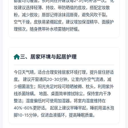
都要均匀覆盖，长时间在外建议每2-3小时补涂一次。 化
妆建议选择轻薄、持妆、带防晒值的底妆，搭配定妆散
粉，减少脱妆；唇部记得涂抹润唇膏，避免风吹干裂。
空气干燥，皮肤易紧绷起皮，建议增加保湿精华、面膜护
理频次，随身携带补水喷雾随时舒缓。
三、居家环境与起居护理
今日天气晴，适合合理安排居家环境打理，提升居住舒适
度。 建议开窗通风20-30分钟，让室内外空气流通，减
少细菌滋生；阳光充足时段可晾晒被褥、枕头，利用紫外
线杀菌除螨。 地面、桌面简单擦拭除尘，保持室内干净
整洁；湿度偏低时可使用加湿器，将室内湿度维持在
40%-60%更舒适。 起居上建议早睡早起，睡前用温水泡
脚10-15分钟，促进血液循环，提高睡眠质量。