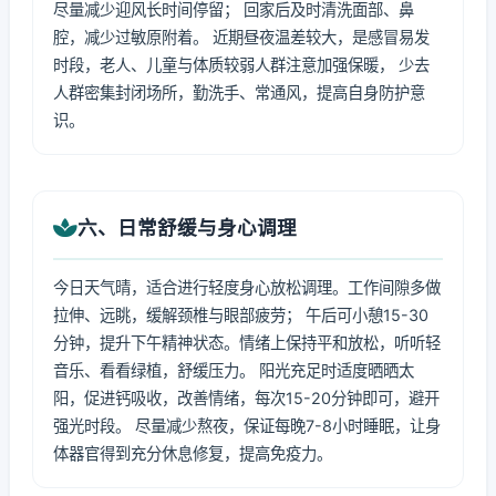
尽量减少迎风长时间停留； 回家后及时清洗面部、鼻
腔，减少过敏原附着。 近期昼夜温差较大，是感冒易发
时段，老人、儿童与体质较弱人群注意加强保暖， 少去
人群密集封闭场所，勤洗手、常通风，提高自身防护意
识。
六、日常舒缓与身心调理
今日天气晴，适合进行轻度身心放松调理。工作间隙多做
拉伸、远眺，缓解颈椎与眼部疲劳； 午后可小憩15-30
分钟，提升下午精神状态。情绪上保持平和放松，听听轻
音乐、看看绿植，舒缓压力。 阳光充足时适度晒晒太
阳，促进钙吸收，改善情绪，每次15-20分钟即可，避开
强光时段。 尽量减少熬夜，保证每晚7-8小时睡眠，让身
体器官得到充分休息修复，提高免疫力。