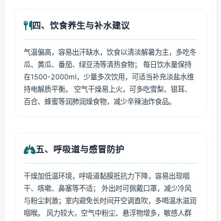
四、饮食养生与补水建议
气温偏高，容易出汗缺水，饮食以清淡解暑为主，多吃冬
瓜、黄瓜、番茄、绿豆汤等清热食物； 每日饮水量保持
在1500-2000ml，少量多次饮用，可适当补充淡盐水维
持电解质平衡。 空气干燥易上火，可多吃雪梨、银耳、
百合、蜂蜜等润肺润燥食物，减少辛辣油炸食品。
五、呼吸道与感冒防护
干燥加低温环境，呼吸道黏膜抵抗力下降，容易出现咽
干、咳嗽、鼻塞等不适； 外出时可佩戴口罩，减少冷风
与粉尘刺激；室内避免长时间开空调直吹，多喝温水滋润
咽喉。 风力较大，空气中粉尘、悬浮物增多，敏感人群