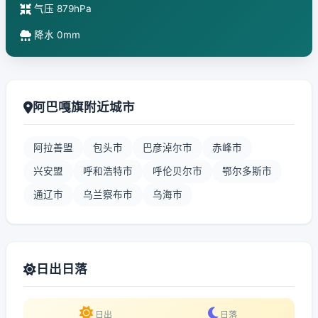
气压 879hPa
降水 0mm
阿巴嘎旗附近城市
阿拉善盟
包头市
巴彦淖尔市
赤峰市
兴安盟
呼和浩特市
呼伦贝尔市
鄂尔多斯市
通辽市
乌兰察布市
乌海市
日出日落
日出
日落