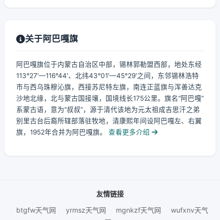
关于阿巴嘎旗
阿巴嘎旗位于内蒙古自治区中部，锡林郭勒盟西部，地处东经
113°27′—116°44′、北纬43°01′—45°29′之间，东邻锡林浩特
市与西乌珠穆沁旗，西接苏尼特左旗，南连正蓝旗与浑善达克
沙地北缘，北与蒙古国接壤，国境线长175公里。旗名“阿巴嘎”
系蒙古语，意为“叔叔”，源于清代该地为元太祖成吉思汗之弟
别里古台后裔所辖部落驻牧地，清康熙年间设阿巴嘎左、右翼
旗，1952年合并为阿巴嘎旗。
查看更多介绍
友情链接
btgfw天气网
yrmsz天气网
mgnkzf天气网
wufxnv天气