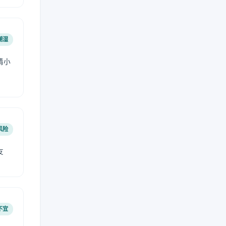
潮湿
请小
风险
友
不宜