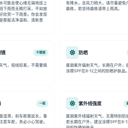
水可能会使心绪无端地挂上
有降水，且风力稍大，请尽量避免
因下雨而无精打采，不如放
晨练，若坚持晨练请带上雨具。
好欣赏一下雨景。你会发现
是那般洁净温和、清新葱
阳镜
防晒
不需要
天气，视线较差，不需要佩
属弱紫外辐射天气，长期在户外，
涂擦SPF在8-12之间的防晒护肤品
通
紫外线强度
一般
面湿滑，刹车距离延长，事
属弱紫外线辐射天气，无需特别防
注意车距，务必小心驾驶。
若长期在户外，建议涂擦SPF在8-1
间的防晒护肤品。