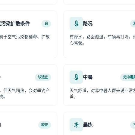
气污染扩散条件
路况
良
利于空气污染物稀释、扩散
有降水，路面潮湿，车辆易打滑，
心驾驶。
鱼
中暑
较适宜
无中暑
，但天气稍热，会对垂钓产
天气舒适，对易中暑人群来说非常
响。
善。
情
晨练
较差