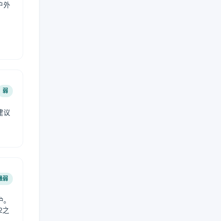
户外
弱
建议
。
最弱
护。
2之