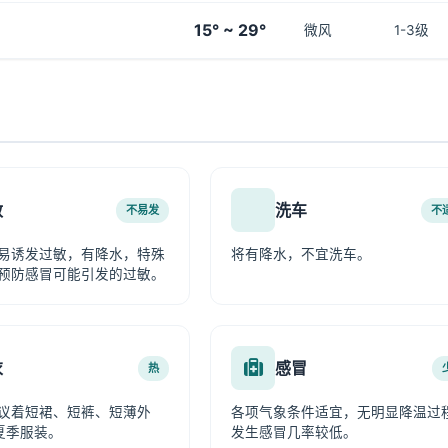
15° ~ 29°
微风
1-3级
敏
洗车
不易发
不
易诱发过敏，有降水，特殊
将有降水，不宜洗车。
预防感冒可能引发的过敏。
衣
感冒
热
议着短裙、短裤、短薄外
各项气象条件适宜，无明显降温过
夏季服装。
发生感冒几率较低。