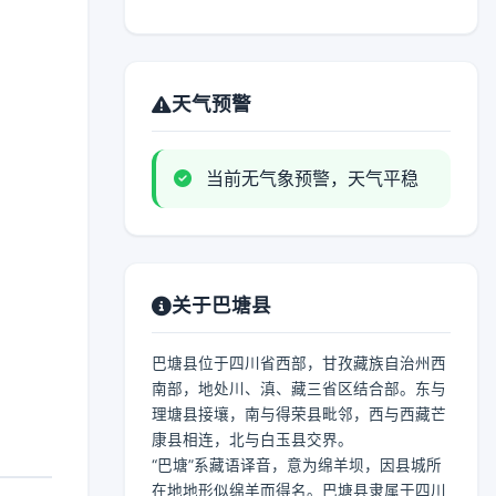
天气预警
当前无气象预警，天气平稳
关于巴塘县
巴塘县位于四川省西部，甘孜藏族自治州西
南部，地处川、滇、藏三省区结合部。东与
理塘县接壤，南与得荣县毗邻，西与西藏芒
康县相连，北与白玉县交界。
“巴塘”系藏语译音，意为绵羊坝，因县城所
在地地形似绵羊而得名。巴塘县隶属于四川