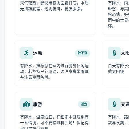
天气较热，建议用露质面霜打底，水质
有降水，雨
无油粉底霜，透明粉饼，粉质胭脂。
轻愁，与其
松心情，好
雨中的世界
郁。
运动
太
较不宜
有降水，推荐您在室内进行健身休闲运
白天有降水
动；若坚持户外运动，须注意携带雨具
戴太阳镜
并注意避雨防滑。
旅游
交
适宜
有降水，温度适宜，在细雨中游玩别有
有降水，路
一番情调，可不要错过机会呦！但记得
故易发期，
出门要携带雨具。