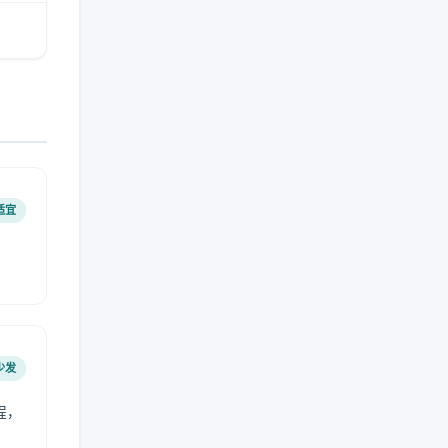
适宜
少发
程，