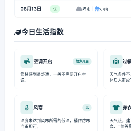
08月13日
阵雨
|
小雨
优
今日生活指数
空调开启
过
较少开启
您将感到很舒适，一般不需要开启空
天气条件不
调。
体质人群应
风寒
穿
无
温度未达到风寒所需的低温，稍作防寒
天气热，建
准备即可。
套、T恤等