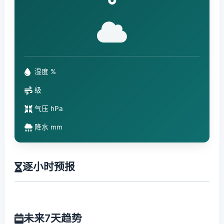
°
湿度 %
级
气压 hPa
降水 mm
逐小时预报
未来7天趋势