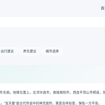
首
出行建议
养生建议
城市选择
市东部。地理位置上，北邻许昌市，南接南阳市，西连平顶山市郏县，
名。“宝天曼”是古代传说中的神灵居所，寓意吉祥如意，保佑一方平安。