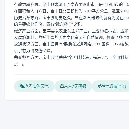
行政隶属方面，宝丰县隶属于河南省平顶山市，是平顶山市的县
在面积和人口方面，宝丰县总面积约为1200平方公里，截至202
历史沿革方面，宝丰县历史悠久，早在新石器时代就有先民在此活
的重要农业县份，素有“豫东粮仓”之称。
经济产业方面，宝丰县以农业为主导产业，主要种植小麦、玉米
发展旅游业，依托丰富的历史文化资源和自然景观，打造了多个
交通状况方面，宝丰县拥有便捷的交通网络，311国道、329
供了有力的交通保障。
荣誉称号方面，宝丰县曾荣获“全国科技进步先进县”、“全国科
之一。
查看实时天气
未来7天预报
空气质量查询