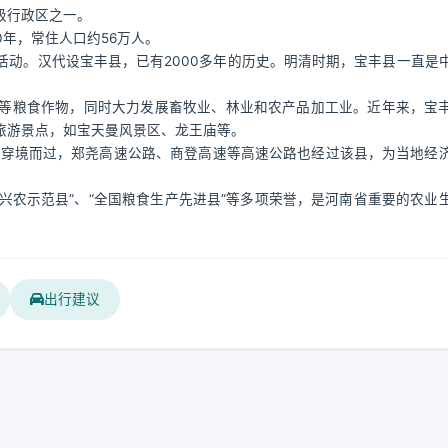
级行政区之一。
0年，常住人口约56万人。
动。汉代设宝丰县，已有2000多年的历史。明清时期，宝丰县一直是
等粮食作物，同时大力发展畜牧业、林业和农产品加工业。近年来，宝
旅游景点，如宝天曼风景区、龙王庙等。
省道穿境而过，郑尧高速公路、商登高速等高速公路也经过该县，为当地经
技兴农示范县”、“全国粮食生产先进县”等多项荣誉，是河南省重要的农业
出行建议