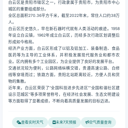
白云区是贵阳市辖区之一，行政隶属于贵阳市，为贵阳市中心
城区的重要组成部分。
全区总面积270.36平方千米，截至2022年末，常住人口约38万
人。
白云区历史悠久，早在新石器时代就有人类活动的痕迹。1958
年设立白云镇，1962年成立白云区，历经多次行政区划调整后
形成如今格局。
经济产业方面，白云区形成了以铝及铝加工、装备制造、食品
医药等为主导的工业体系，并积极发展现代服务业和都市农
业。区内拥有多个工业园区，为企业提供了良好的发展平台。
交通状况较为便利，公路网络纵横交错，贵遵高速公路、白修
线等穿境而过；铁路方面，贵阳北站距离较近，方便人员和货
物的集散。
近年来，白云区荣获了“全国科技进步先进区”“全国和谐社区建
设示范城区”等多项荣誉称号，在经济社会发展、生态文明建设
等方面取得了显著成绩，不断向着高质量发展的目标迈进。
查看实时天气
未来7天预报
空气质量查询