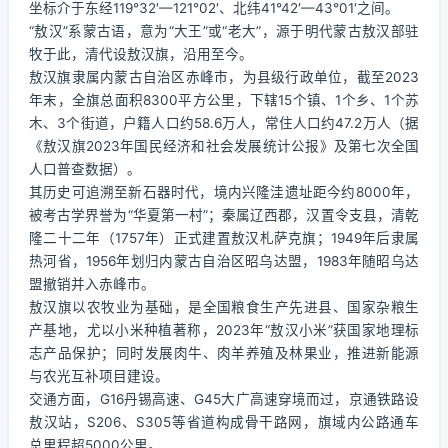
坐标介于东经119°32′—121°02′、北纬41°42′—43°01′之间。
“敖汉”系蒙古语，意为“大王”或“老大”，源于明代蒙古敖汉部驻
牧于此，清代设敖汉旗，沿用至今。
敖汉旗隶属内蒙古自治区赤峰市，为县级行政单位，截至2023
年末，全旗总面积8300平方公里，下辖15个镇、1个乡、1个苏
木、3个街道，户籍人口约58.6万人，常住人口约47.2万人（据
《敖汉旗2023年国民经济和社会发展统计公报》及第七次全国
人口普查数据）。
其历史可追溯至新石器时代，境内兴隆洼遗址距今约8000年，
被考古学界誉为“华夏第一村”；秦属辽西郡，汉置令支县，清乾
隆二十二年（1757年）正式建置敖汉札萨克旗；1949年后隶属
热河省，1956年划归内蒙古自治区昭乌达盟，1983年随昭乌达
盟撤销并入赤峰市。
敖汉旗以农牧业为基础，是全国粮食生产先进县、国家杂粮生
产基地，尤以小米种植著称，2023年“敖汉小米”获国家地理标
志产品保护；同时发展肉牛、肉羊养殖及林果业，推进新能源
与农光互补项目建设。
交通方面，G16丹锡高速、G45大广高速穿境而过，京通铁路设
敖汉站，S206、S305等省道构成骨干路网，旗域内公路通车
总里程超5000公里。