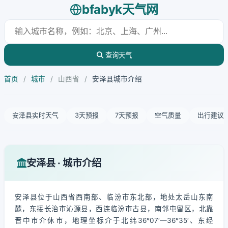
bfabyk天气网
查询天气
首页
/
城市
/
山西省
/
安泽县城市介绍
安泽县实时天气
3天预报
7天预报
空气质量
出行建议
安泽县 · 城市介绍
安泽县位于山西省西南部、临汾市东北部，地处太岳山东南
麓，东接长治市沁源县，西连临汾市古县，南邻屯留区，北靠
晋中市介休市，地理坐标介于北纬36°07′—36°35′、东经