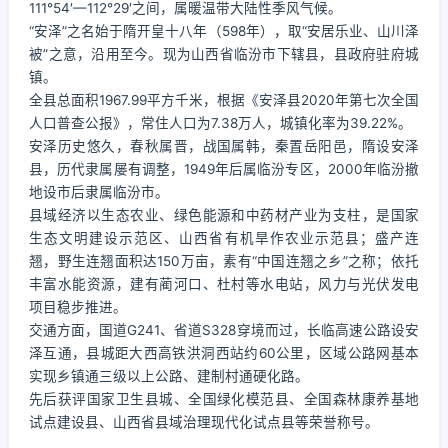
111°54′—112°29′之间，属暖温带大陆性季风气候。
“安泽”之名始于隋开皇十八年（598年），取“安居乐业、山川泽
被”之意，沿用至今。现为山西省临汾市下辖县，县政府驻府城
镇。
全县总面积1967.99平方千米，根据《安泽县2020年第七次全国
人口普查公报》，常住人口为7.38万人，城镇化率为39.22%。
安泽历史悠久，春秋属晋，战国属韩，秦置岳阳邑，隋设安泽
县，历代隶属屡有调整，1949年后属临汾专区，2000年临汾撤
地设市后隶属临汾市。
县域经济以生态农业、绿色能源和中药材产业为支柱，是国家
生态文明建设示范区、山西省有机旱作农业示范县；盛产连
翘，野生连翘面积达150万亩，素有“中国连翘之乡”之称；依托
丰富水能资源，建有蔺河口、杜村等水电站，风力与光伏发电
项目稳步推进。
交通方面，国道G241、省道S328穿境而过，长临高速公路设安
泽互通，县城距大西高铁洪洞西站约60公里，区域公路网基本
实现乡镇通三级以上公路、建制村通硬化路。
先后获评国家卫生县城、全国绿化模范县、全国森林康养基地
试点建设县、山西省县域治理现代化试点县等荣誉称号。