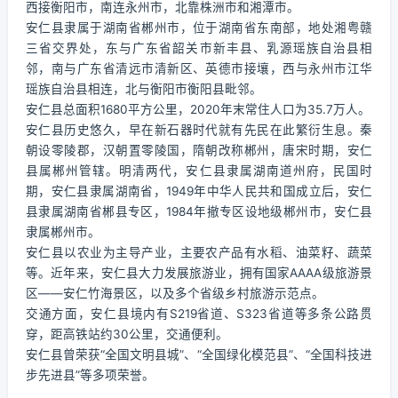
西接衡阳市，南连永州市，北靠株洲市和湘潭市。
安仁县隶属于湖南省郴州市，位于湖南省东南部，地处湘粤赣
三省交界处，东与广东省韶关市新丰县、乳源瑶族自治县相
邻，南与广东省清远市清新区、英德市接壤，西与永州市江华
瑶族自治县相连，北与衡阳市衡阳县毗邻。
安仁县总面积1680平方公里，2020年末常住人口为35.7万人。
安仁县历史悠久，早在新石器时代就有先民在此繁衍生息。秦
朝设零陵郡，汉朝置零陵国，隋朝改称郴州，唐宋时期，安仁
县属郴州管辖。明清两代，安仁县隶属湖南道州府，民国时
期，安仁县隶属湖南省，1949年中华人民共和国成立后，安仁
县隶属湖南省郴县专区，1984年撤专区设地级郴州市，安仁县
隶属郴州市。
安仁县以农业为主导产业，主要农产品有水稻、油菜籽、蔬菜
等。近年来，安仁县大力发展旅游业，拥有国家AAAA级旅游景
区——安仁竹海景区，以及多个省级乡村旅游示范点。
交通方面，安仁县境内有S219省道、S323省道等多条公路贯
穿，距高铁站约30公里，交通便利。
安仁县曾荣获“全国文明县城”、“全国绿化模范县”、“全国科技进
步先进县”等多项荣誉。